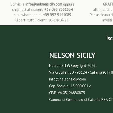
Scrivici a
info@nelsonsicily.com
oppure
GRAT
chiamaci al numero
+39 095 8361634
altrimenti i
o su whatsapp al
+39 392 9141089
Per assicurart
(Aperti tutti i giorni: 10-14/16-21)
inviat
Isc
NELSON SICILY
Nelson Srl © Copyright
2026
Via Crociferi 50 - 95124 - Catania (CT) I
info@nelsonsicily.com
Cap. Sociale: 15.000,00 i.v.
CF/P.IVA 05126830875
Camera di Commercio di Catania REA C