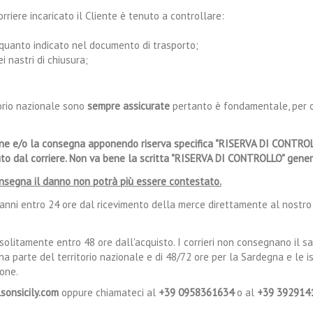
iere incaricato il Cliente è tenuto a controllare:
 quanto indicato nel documento di trasporto;
i nastri di chiusura;
torio nazionale sono
sempre assicurate
pertanto è fondamentale, per ot
one e/o la consegna apponendo riserva specifica "RISERVA DI CONTROL
to dal corriere. Non va bene la scritta "RISERVA DI CONTROLLO" gener
nsegna il danno non potrà più essere contestato.
anni entro 24 ore dal ricevimento della merce direttamente al nostro 
olitamente entro 48 ore dall'acquisto. I corrieri non consegnano il sa
 parte del territorio nazionale e di 48/72 ore per la Sardegna e le isol
ione.
sonsicily.com
oppure chiamateci al
+39 0958361634
o al
+39 392914