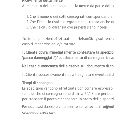
Ricevimento della merce
Al momento della consegna della merce da parte del corr
Che il numero dei colli consegnati corrispondano a
Che l'imballo risulti integro e non alterato anche ne
Che i sigilli di garanzia ove previsti siano integri
Tutte le spedizioni effettuate da NelsonSicily sul terri
caso di manomissioni e/o rotture:
Il Cliente dovrà immediatamente contestare la spedizi
“pacco danneggiato”)" sul documento di consegna ricevu
Nel caso di mancanza della riserva sul documento di co
Il Cliente successivamente dovrà segnalare eventuali d
Tempi di consegna
Le spedizioni vengono effettuate con corriere espresso s
tempistiche di consegna sono di circa 24/48 ore per buona
per tracciare il pacco e conoscere lo stato della spediz
Per qualsiasi dubbio o chiarimento scriveteci a
info@nel
Spedizioni all'Estero