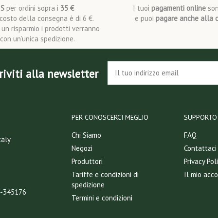
IS
per ordini sopra i
35 €
I tuoi
pagamenti online
son
l costo della consegna è di 6 €.
e puoi
pagare anche alla 
i un risparmio i prodotti verranno
i con un’unica spedizione.
riviti alla newsletter
PER CONOSCERCI MEGLIO
SUPPORTO 
Chi Siamo
FAQ
taly
Negozi
Contattaci
Produttori
Privacy Pol
Tariffe e condizioni di
Il mio acc
spedizione
T-345176
Termini e condizioni