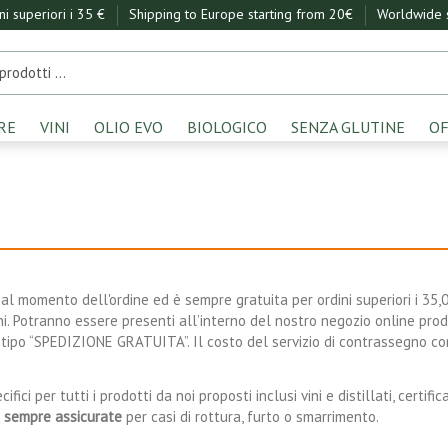
ini superiori i 35 €
Shipping to Europe starting from 20€
Worldwide s
RE
VINI
OLIO EVO
BIOLOGICO
SENZA GLUTINE
OF
al momento dell'ordine ed è sempre gratuita per ordini superiori i 35,00 
ni. Potranno essere presenti all’interno del nostro negozio online pro
tipo “SPEDIZIONE GRATUITA”. Il costo del servizio di contrassegno co
ifici per tutti i prodotti da noi proposti inclusi vini e distillati, certi
o
sempre assicurate
per casi di rottura, furto o smarrimento.