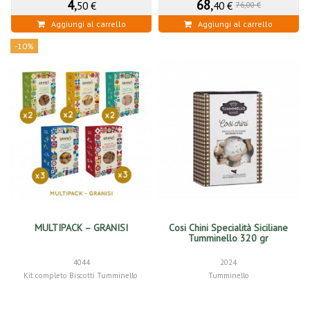
4
,
68
,
50 €
40 €
76,00 €
Aggiungi al carrello
Aggiungi al carrello
-10%
MULTIPACK – GRANISI
Cosi Chini Specialità Siciliane
Tumminello 320 gr
4044
2024
Kit completo Biscotti Tumminello
Tumminello