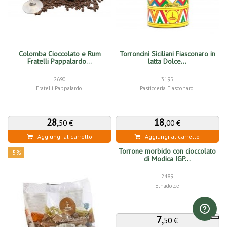
Colomba Cioccolato e Rum
Torroncini Siciliani Fiasconaro in
Fratelli Pappalardo...
latta Dolce...
2690
3195
Fratelli Pappalardo
Pasticceria Fiasconaro
28
,
18
,
50 €
00 €
Aggiungi al carrello
Aggiungi al carrello
Torrone morbido con cioccolato
-5%
di Modica IGP...
2489
Etnadolce
7
,
50 €