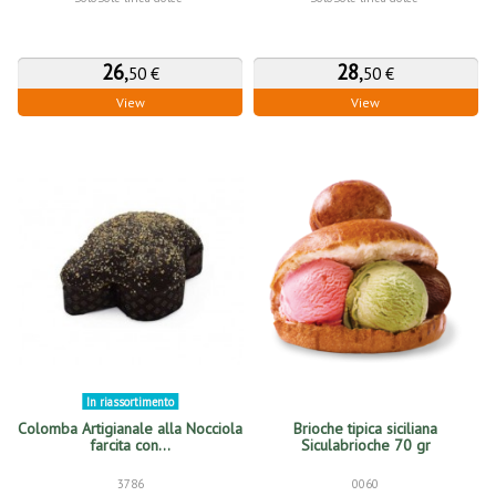
26
,
28
,
50 €
50 €
View
View
In riassortimento
Colomba Artigianale alla Nocciola
Brioche tipica siciliana
farcita con...
Siculabrioche 70 gr
3786
0060