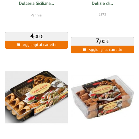
Dolceria Siciliana...
Delizie di...
1672
Pennisi
4
,
00 €
7
,
00 €
Aggiungi al carrello
Aggiungi al carrello