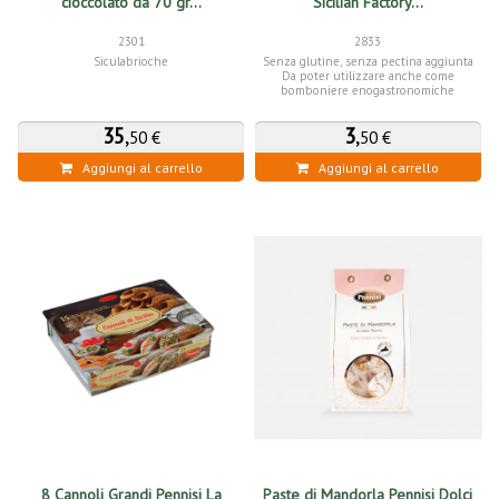
cioccolato da 70 gr...
Sicilian Factory...
2301
2833
Siculabrioche
Senza glutine, senza pectina aggiunta
Da poter utilizzare anche come
bomboniere enogastronomiche
35
,
3
,
50 €
50 €
Aggiungi al carrello
Aggiungi al carrello
8 Cannoli Grandi Pennisi La
Paste di Mandorla Pennisi Dolci