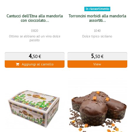
In riassortimento
Cantucci dell'Etna alla mandorla
Torroncini morbidi alla mandorla
con cioccolato...
assortiti...
0820
1040
Ottimo se abbiano ad un vino dolce
Dolce tipico siciliano
passito
4
,
5
,
50 €
50 €
Aggiungi al carrello
View