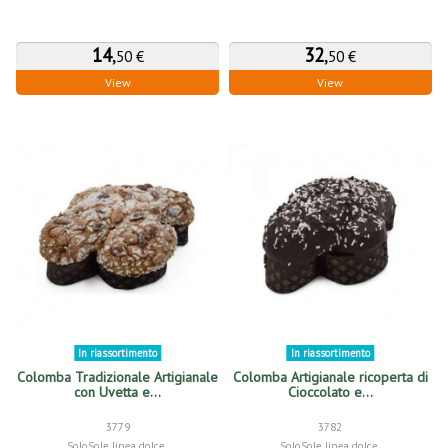
14
,
32
,
50 €
50 €
View
View
In riassortimento
In riassortimento
Colomba Tradizionale Artigianale
Colomba Artigianale ricoperta di
con Uvetta e...
Cioccolato e...
3779
3782
SoloSole linea dolce
SoloSole linea dolce