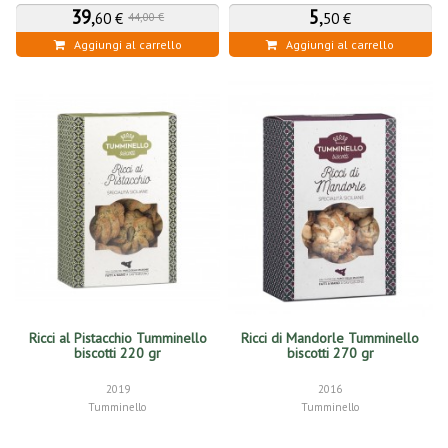
39
,
5
,
60 €
50 €
44,00 €
Aggiungi al carrello
Aggiungi al carrello
Ricci al Pistacchio Tumminello
Ricci di Mandorle Tumminello
biscotti 220 gr
biscotti 270 gr
2019
2016
Tumminello
Tumminello