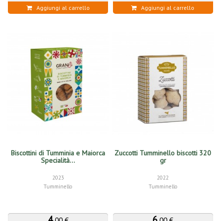
Aggiungi al carrello
Aggiungi al carrello
Biscottini di Tumminia e Maiorca
Zuccotti Tumminello biscotti 320
Specialità...
gr
2023
2022
Tumminello
Tumminello
4
,
6
,
00 €
00 €