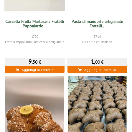
Cassetta Frutta Martorana Fratelli
Pasta di mandorla artigianale
Pappalardo...
Fratelli...
1700
3714
Fratelli Pappalardo Pasticceria Artigianale
Dolce tipico siciliano
9
,
1
,
50 €
00 €
Aggiungi al carrello
Aggiungi al carrello