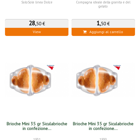
SoloSole linea Dolce
Compagna ideale della granita e del
gelato
28
,
1
,
50 €
50 €
View
Aggiungi al carrello
Brioche Mini 35 gr Siculabrioche
Brioche Mini 35 gr Siculabrioche
in confezione...
in confezione...
1931
1930