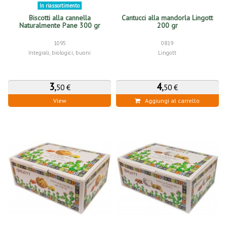
In riassortimento
Biscotti alla cannella
Cantucci alla mandorla Lingott
Naturalmente Pane 300 gr
200 gr
1095
0819
Integrali, biologici, buoni
Lingott
3
,
4
,
50 €
50 €
View
Aggiungi al carrello