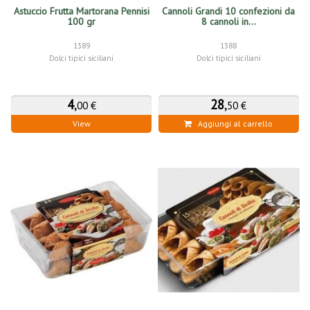
Astuccio Frutta Martorana Pennisi
Cannoli Grandi 10 confezioni da
100 gr
8 cannoli in...
1389
1388
Dolci tipici siciliani
Dolci tipici siciliani
4
,
28
,
00 €
50 €
View
Aggiungi al carrello