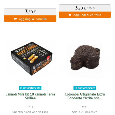
3
,
20 €
4,00 €
3
,
50 €
Aggiungi al carrello
Aggiungi al carrello
In riassortimento
In riassortimento
Cannoli Mini Kit 10 cannoli Terra
Colomba Artigianale Extra
Siciliae
Fondente farcita con...
1018
3781
Un'antica tradizione siciliana
SoloSole linea dolce