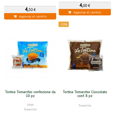
4
,
00 €
4
,
50 €
Aggiungi al carrello
Aggiungi al carrello
-20%
Tortina Tomarchio confezione da
Tortina Tomarchio Cioccolato
10 pz
conf. 8 pz
0644
Tomarchio
Tomarchio