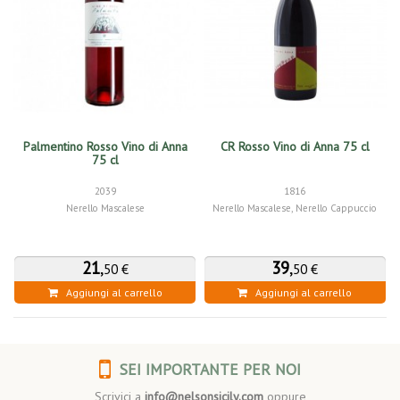
Palmentino Rosso Vino di Anna
CR Rosso Vino di Anna 75 cl
75 cl
2039
1816
Nerello Mascalese
Nerello Mascalese, Nerello Cappuccio
21
,
39
,
50 €
50 €
Aggiungi al carrello
Aggiungi al carrello
SEI IMPORTANTE PER NOI
Scrivici a
info@nelsonsicily.com
oppure