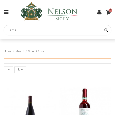
0
Home
Marchi
Vino di Anna
8