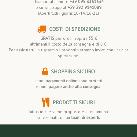
chiamaci al numero
+39 095 8361634
o su whatsapp al
+39 392 9141089
(Aperti tutti i giorni: 10-14/16-21)
COSTI DI SPEDIZIONE
GRATIS
per ordini sopra i
35 €
altrimenti il costo della consegna è di 6 €.
Per assicurarti un risparmio i prodotti verranno inviati con un’unica
spedizione.
SHOPPING SICURO
I tuoi
pagamenti online
sono protetti
e puoi
pagare anche alla consegna.
PRODOTTI SICURI
Tutto ciò che viene proposto è attentamente
selezionato da un
team di esperti.