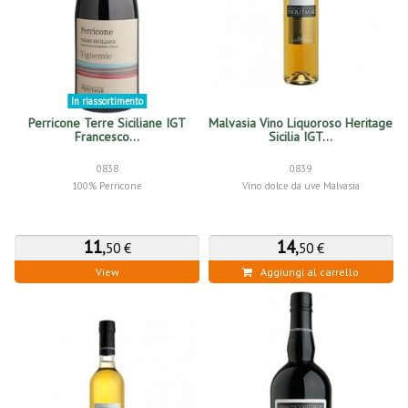
In riassortimento
Perricone Terre Siciliane IGT
Malvasia Vino Liquoroso Heritage
Francesco...
Sicilia IGT...
0838
0839
100% Perricone
Vino dolce da uve Malvasia
11
,
14
,
50 €
50 €
View
Aggiungi al carrello