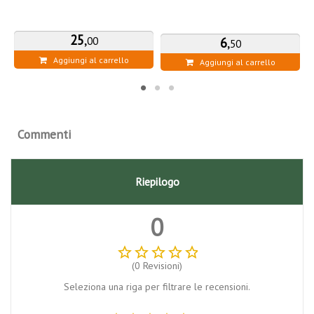
25
,
6
,
00
50
Aggiungi al carrello
Aggiungi al carrello
Commenti
Riepilogo
0
star_border
star_border
star_border
star_border
star_border
(0 Revisioni)
Seleziona una riga per filtrare le recensioni.