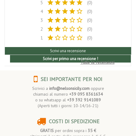
star
star
star
star
star
5
(0)
star
star
star
star
star_border
4
(0)
star
star
star
star_border
star_border
3
(0)
star
star
star_border
star_border
star_border
2
(0)
star
star_border
star_border
star_border
star_border
1
(0)
Scrivi una recensione
Scrivi per primo una recensione !
Tutte le recensioni
SEI IMPORTANTE PER NOI
Scrivici a
info@nelsonsicily.com
oppure
chiamaci al numero
+39 095 8361634
o su whatsapp al
+39 392 9141089
(Aperti tutti i giorni: 10-14/16-21)
COSTI DI SPEDIZIONE
GRATIS
per ordini sopra i
35 €