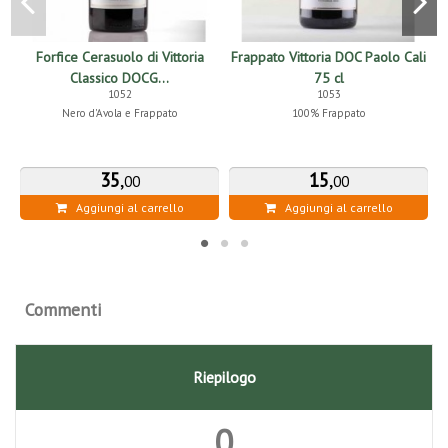
Forfice Cerasuolo di Vittoria
Frappato Vittoria DOC Paolo Cali
Classico DOCG...
75 cl
1052
1053
Nero d'Avola e Frappato
100% Frappato
35
,
15
,
00
00
Aggiungi al carrello
Aggiungi al carrello
Commenti
Riepilogo
0