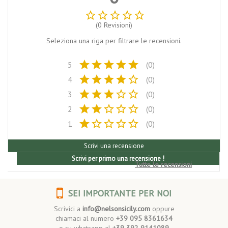
star_border
star_border
star_border
star_border
star_border
(0 Revisioni)
Seleziona una riga per filtrare le recensioni.
star
star
star
star
star
5
(0)
star
star
star
star
star_border
4
(0)
star
star
star
star_border
star_border
3
(0)
star
star
star_border
star_border
star_border
2
(0)
star
star_border
star_border
star_border
star_border
1
(0)
Scrivi una recensione
Scrivi per primo una recensione !
Tutte le recensioni
SEI IMPORTANTE PER NOI
Scrivici a
info@nelsonsicily.com
oppure
chiamaci al numero
+39 095 8361634
o su whatsapp al
+39 392 9141089