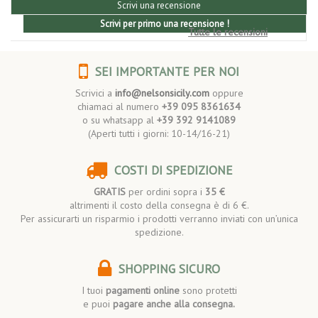
Scrivi una recensione
Scrivi per primo una recensione !
Tutte le recensioni
SEI IMPORTANTE PER NOI
Scrivici a
info@nelsonsicily.com
oppure
chiamaci al numero
+39 095 8361634
o su whatsapp al
+39 392 9141089
(Aperti tutti i giorni: 10-14/16-21)
COSTI DI SPEDIZIONE
GRATIS
per ordini sopra i
35 €
altrimenti il costo della consegna è di 6 €.
Per assicurarti un risparmio i prodotti verranno inviati con un’unica
spedizione.
SHOPPING SICURO
I tuoi
pagamenti online
sono protetti
e puoi
pagare anche alla consegna.