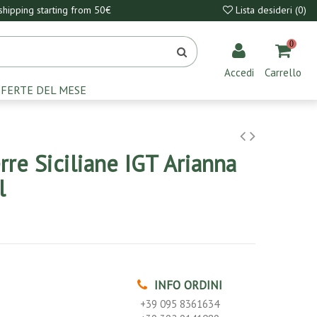
hipping starting from 50€
Lista desideri (
0
)
0
Accedi
Carrello
FERTE DEL MESE
re Siciliane IGT Arianna
l
INFO ORDINI
+39 095 8361634