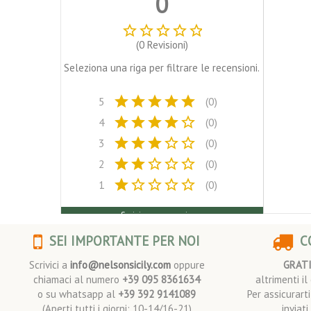
0
star_border
star_border
star_border
star_border
star_border
(0 Revisioni)
Seleziona una riga per filtrare le recensioni.
star
star
star
star
star
5
(0)
star
star
star
star
star_border
4
(0)
star
star
star
star_border
star_border
3
(0)
star
star
star_border
star_border
star_border
2
(0)
star
star_border
star_border
star_border
star_border
1
(0)
Scrivi una recensione
SEI IMPORTANTE PER NOI
CO
Scrivici a
info@nelsonsicily.com
oppure
GRAT
chiamaci al numero
+39 095 8361634
altrimenti i
o su whatsapp al
+39 392 9141089
Per assicurart
(Aperti tutti i giorni: 10-14/16-21)
inviat