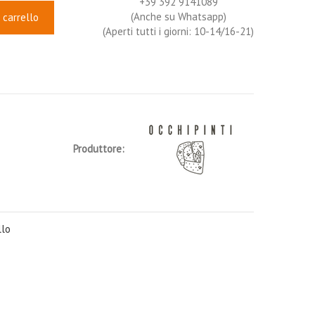
+39 392 9141089
(Anche su Whatsapp)
 carrello
(Aperti tutti i giorni: 10-14/16-21)
Produttore:
llo