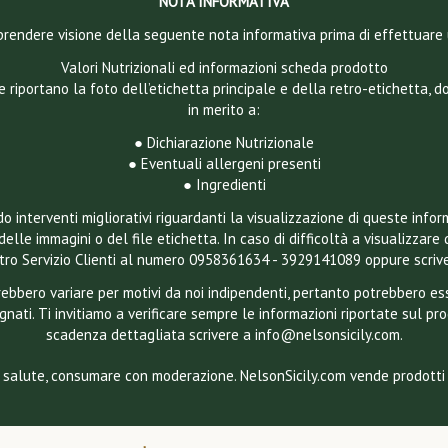
NOTA INFORMATIVA
 a prendere visione della seguente nota informativa prima di effettuare 
Valori Nutrizionali ed informazioni scheda prodotto
e riportano la foto dell’etichetta principale e della retro-etichetta, 
in merito a:
● Dichiarazione Nutrizionale
● Eventuali allergeni presenti
● Ingredienti
 interventi migliorativi riguardanti la visualizzazione di queste infor
delle immagini o del file etichetta. In caso di difficoltà a visualizzare 
ostro Servizio Clienti al numero 0958361634 - 3929141089 oppure scriv
otrebbero variare per motivi da noi indipendenti, pertanto potrebbero 
gnati. Ti invitiamo a verificare sempre le informazioni riportate sul pr
scadenza dettagliata scrivere a info@nelsonsicily.com.
 salute, consumare con moderazione. NelsonSicily.com vende prodotti a