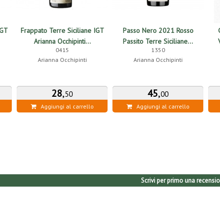
IGT
Frappato Terre Siciliane IGT
Passo Nero 2021 Rosso
Arianna Occhipinti...
Passito Terre Siciliane...
0415
1350
Arianna Occhipinti
Arianna Occhipinti
28
,
45
,
50
00
Aggiungi al carrello
Aggiungi al carrello
Scrivi per primo una recensio