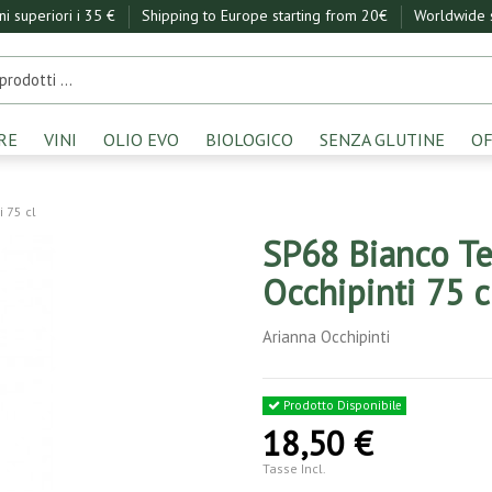
ini superiori i 35 €
Shipping to Europe starting from 20€
Worldwide s
RE
VINI
OLIO EVO
BIOLOGICO
SENZA GLUTINE
OF
i 75 cl
SP68 Bianco Ter
Occhipinti 75 c
Arianna Occhipinti
Prodotto Disponibile
18,50 €
Tasse Incl.