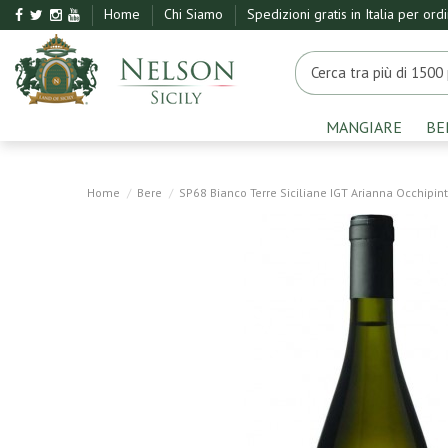
Home
Chi Siamo
Spedizioni gratis in Italia per ord
MANGIARE
BE
Home
Bere
SP68 Bianco Terre Siciliane IGT Arianna Occhipint