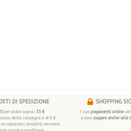
STI DI SPEDIZIONE
SHOPPING SI
IS
per ordini sopra i
35 €
I tuoi
pagamenti online
son
l costo della consegna è di 6 €.
e puoi
pagare anche alla 
i un risparmio i prodotti verranno
i con un’unica spedizione.