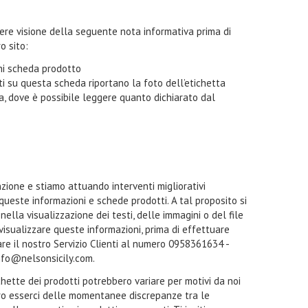
ndere visione della seguente nota informativa prima di
o sito:
oni scheda prodotto
i su questa scheda riportano la foto dell’etichetta
ta, dove è possibile leggere quanto dichiarato dal
zione e stiamo attuando interventi migliorativi
 queste informazioni e schede prodotti. A tal proposito si
ella visualizzazione dei testi, delle immagini o del file
a visualizzare queste informazioni, prima di effettuare
tare il nostro Servizio Clienti al numero 0958361634 -
nfo@nelsonsicily.com.
ichette dei prodotti potrebbero variare per motivi da noi
ro esserci delle momentanee discrepanze tra le