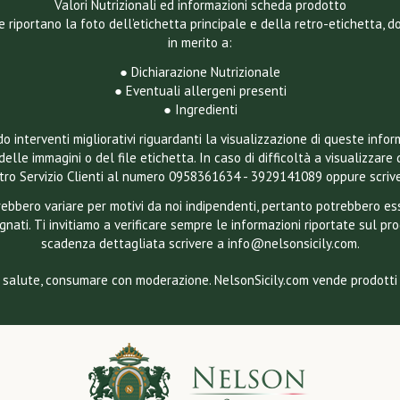
Valori Nutrizionali ed informazioni scheda prodotto
e riportano la foto dell’etichetta principale e della retro-etichetta, 
in merito a:
● Dichiarazione Nutrizionale
● Eventuali allergeni presenti
● Ingredienti
 interventi migliorativi riguardanti la visualizzazione di queste infor
delle immagini o del file etichetta. In caso di difficoltà a visualizzare 
ostro Servizio Clienti al numero 0958361634 - 3929141089 oppure scriv
otrebbero variare per motivi da noi indipendenti, pertanto potrebbero 
gnati. Ti invitiamo a verificare sempre le informazioni riportate sul pr
scadenza dettagliata scrivere a info@nelsonsicily.com.
 salute, consumare con moderazione. NelsonSicily.com vende prodotti a