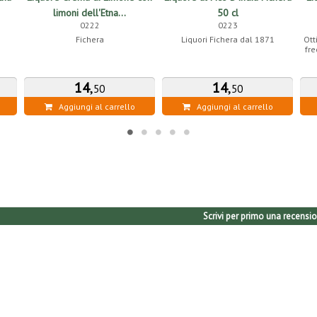
limoni dell'Etna...
50 cl
0222
0223
Fichera
Liquori Fichera dal 1871
Ott
fr
14
,
14
,
50
50
Aggiungi al carrello
Aggiungi al carrello
Scrivi per primo una recensio