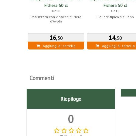
Fichera 50 cl
Fichera 50 cl
0218
0219
Realizzata con vinacce di Nero
Liquore tipico siciliano
d'Avola
16
,
14
,
50
50
Aggiungi al carrello
Aggiungi al carrello
Commenti
Riepilogo
0
star_border
star_border
star_border
star_border
star_border