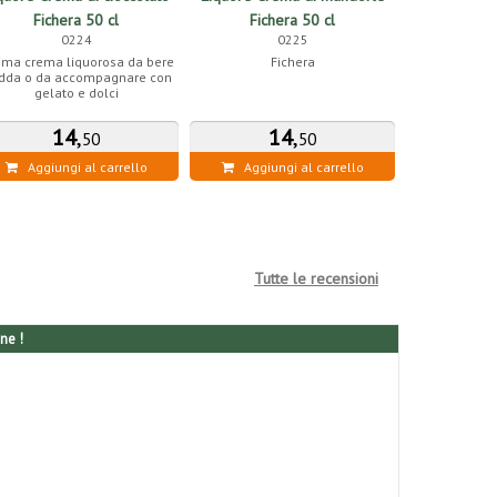
Fichera 50 cl
Fichera 50 cl
Fich
0224
0225
ima crema liquorosa da bere
Fichera
F
edda o da accompagnare con
gelato e dolci
14
,
14
,
1
50
50
Aggiungi al carrello
Aggiungi al carrello
Aggiung
Tutte le recensioni
ne !