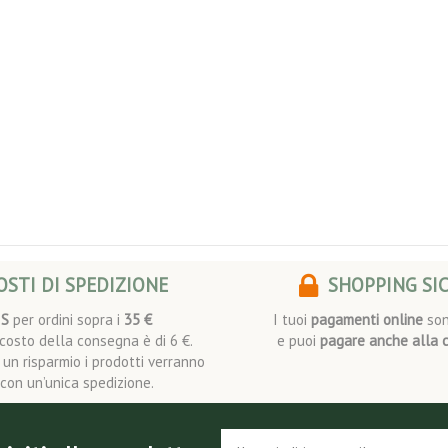
STI DI SPEDIZIONE
SHOPPING SI
IS
per ordini sopra i
35 €
I tuoi
pagamenti online
son
l costo della consegna è di 6 €.
e puoi
pagare anche alla 
i un risparmio i prodotti verranno
i con un’unica spedizione.