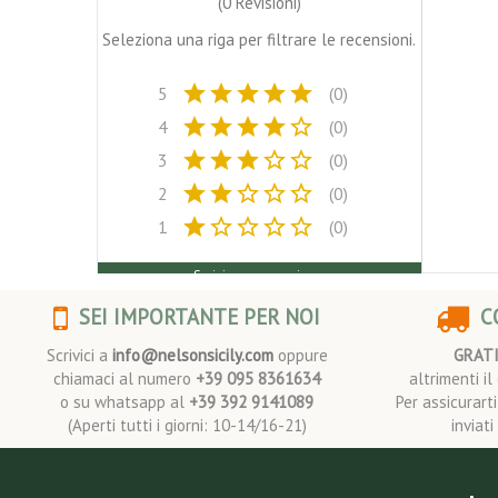
(0 Revisioni)
Seleziona una riga per filtrare le recensioni.
star
star
star
star
star
5
(0)
star
star
star
star
star_border
4
(0)
star
star
star
star_border
star_border
3
(0)
star
star
star_border
star_border
star_border
2
(0)
star
star_border
star_border
star_border
star_border
1
(0)
Scrivi una recensione
SEI IMPORTANTE PER NOI
CO
Scrivici a
info@nelsonsicily.com
oppure
GRAT
chiamaci al numero
+39 095 8361634
altrimenti i
o su whatsapp al
+39 392 9141089
Per assicurart
(Aperti tutti i giorni: 10-14/16-21)
inviat