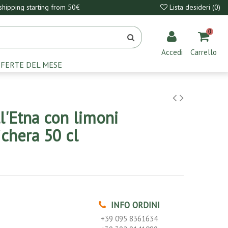
hipping starting from 50€
Lista desideri (
0
)
0
Accedi
Carrello
FERTE DEL MESE
l'Etna con limoni
ichera 50 cl
INFO ORDINI
+39 095 8361634