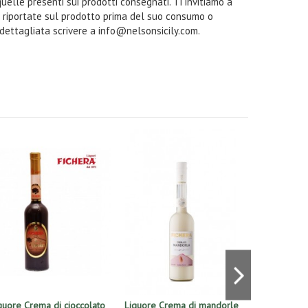
quelle presenti sui prodotti consegnati. Ti invitiamo a
i riportate sul prodotto prima del suo consumo o
 dettagliata scrivere a info@nelsonsicily.com.
quore Crema di cioccolato
Liquore Crema di mandorle
Liquore Cr