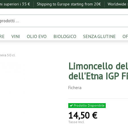
ini superiori i 35 €
Shipping to Europe starting from 20€
Worldwide s
RE
VINI
OLIO EVO
BIOLOGICO
SENZA GLUTINE
OF
hera 50 cl
Limoncello del
dell'Etna IGP F
Fichera
Prodotto Disponibile
14,50 €
Tasse Incl.