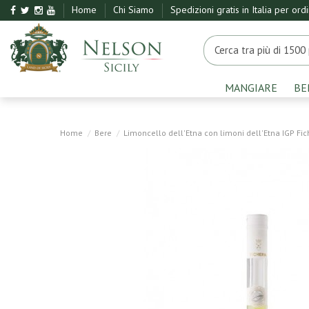
Home
Chi Siamo
Spedizioni gratis in Italia per ord
MANGIARE
BE
Home
Bere
Limoncello dell'Etna con limoni dell'Etna IGP Fic