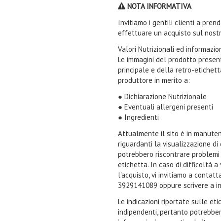
NOTA INFORMATIVA
Invitiamo i gentili clienti a pre
effettuare un acquisto sul nostr
Valori Nutrizionali ed informazi
Le immagini del prodotto present
principale e della retro-etichet
produttore in merito a:
● Dichiarazione Nutrizionale
● Eventuali allergeni presenti
● Ingredienti
Attualmente il sito è in manuten
riguardanti la visualizzazione di
potrebbero riscontrare problemi n
etichetta. In caso di difficoltà 
l'acquisto, vi invitiamo a contat
3929141089 oppure scrivere a i
Le indicazioni riportate sulle et
indipendenti, pertanto potrebbe