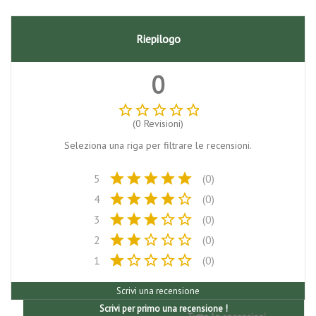
Riepilogo
0
star_border
star_border
star_border
star_border
star_border
(0 Revisioni)
Seleziona una riga per filtrare le recensioni.
star
star
star
star
star
5
(0)
star
star
star
star
star_border
4
(0)
star
star
star
star_border
star_border
3
(0)
star
star
star_border
star_border
star_border
2
(0)
star
star_border
star_border
star_border
star_border
1
(0)
Scrivi una recensione
Scrivi per primo una recensione !