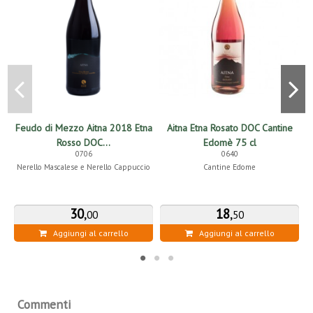
Feudo di Mezzo Aitna 2018 Etna
Aitna Etna Rosato DOC Cantine
A
Rosso DOC...
Edomè 75 cl
0706
0640
Nerello Mascalese e Nerello Cappuccio
Cantine Edome
30
,
18
,
00
50
Aggiungi al carrello
Aggiungi al carrello
Commenti