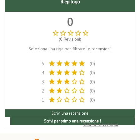
Riepilogo
0
star_border
star_border
star_border
star_border
star_border
(0 Revisioni)
Seleziona una riga per filtrare le recensioni.
star
star
star
star
star
5
(0)
star
star
star
star
star_border
4
(0)
star
star
star
star_border
star_border
3
(0)
star
star
star_border
star_border
star_border
2
(0)
star
star_border
star_border
star_border
star_border
1
(0)
Scrivi una recensione
Scrivi per primo una recensione !
Tutte le recensioni