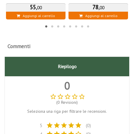
55
,
78
,
00
00
Aggiungi al carrello
Aggiungi al carrello
Commenti
Riepilogo
0
star_border
star_border
star_border
star_border
star_border
(0 Revisioni)
Seleziona una riga per filtrare le recensioni.
star
star
star
star
star
5
(0)