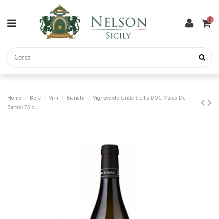
0
Home
Bere
Vini
Bianchi
Vignaverde Grillo Sicilia DOC Marco De
Bartoli 75 cl