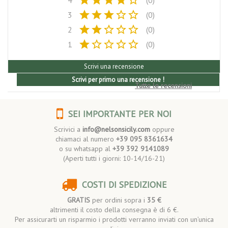
star
star
star
star
star_border
4
(0)
star
star
star
star_border
star_border
3
(0)
star
star
star_border
star_border
star_border
2
(0)
star
star_border
star_border
star_border
star_border
1
(0)
Scrivi una recensione
Scrivi per primo una recensione !
Tutte le recensioni
SEI IMPORTANTE PER NOI
Scrivici a
info@nelsonsicily.com
oppure
chiamaci al numero
+39 095 8361634
o su whatsapp al
+39 392 9141089
(Aperti tutti i giorni: 10-14/16-21)
COSTI DI SPEDIZIONE
GRATIS
per ordini sopra i
35 €
altrimenti il costo della consegna è di 6 €.
Per assicurarti un risparmio i prodotti verranno inviati con un’unica