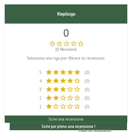
Riepilogo
0
star_border
star_border
star_border
star_border
star_border
(0 Revisioni)
Seleziona una riga per filtrare le recensioni.
star
star
star
star
star
5
(0)
star
star
star
star
star_border
4
(0)
star
star
star
star_border
star_border
3
(0)
star
star
star_border
star_border
star_border
2
(0)
star
star_border
star_border
star_border
star_border
1
(0)
Scrivi una recensione
Scrivi per primo una recensione !
Tutte le recensioni