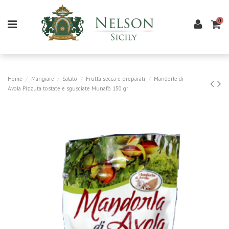
0
Home
Mangiare
Salato
Frutta secca e preparati
Mandorle di
Avola Pizzuta tostate e sgusciate Munafò 150 gr