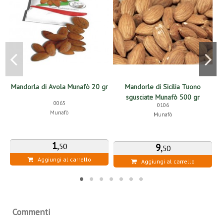
Mandorla di Avola Munafò 20 gr
Mandorle di Sicilia Tuono
sgusciate Munafò 500 gr
0065
0106
Munafò
Munafò
1
,
9
,
50
50
Aggiungi al carrello
Aggiungi al carrello
Commenti