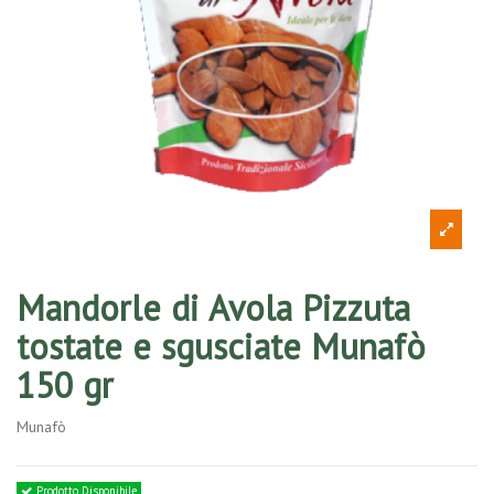
Mandorle di Avola Pizzuta
tostate e sgusciate Munafò
150 gr
Munafò
Prodotto Disponibile