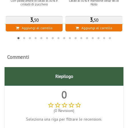
Con pasta amara di cacao al 50% e
Cacao al 50% e mandorle della Val di
cristalli di zucchero
Noto
3
,
3
,
50
50
Aggiungi al carrello
Aggiungi al carrello
Commenti
Riepilogo
0
star_border
star_border
star_border
star_border
star_border
(0 Revisioni)
Seleziona una riga per filtrare le recensioni.