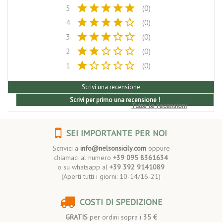
star
star
star
star
star
5
(0)
star
star
star
star
star_border
4
(0)
star
star
star
star_border
star_border
3
(0)
star
star
star_border
star_border
star_border
2
(0)
star
star_border
star_border
star_border
star_border
1
(0)
Scrivi una recensione
Scrivi per primo una recensione !
Tutte le recensioni
SEI IMPORTANTE PER NOI
Scrivici a
info@nelsonsicily.com
oppure
chiamaci al numero
+39 095 8361634
o su whatsapp al
+39 392 9141089
(Aperti tutti i giorni: 10-14/16-21)
COSTI DI SPEDIZIONE
GRATIS
per ordini sopra i
35 €