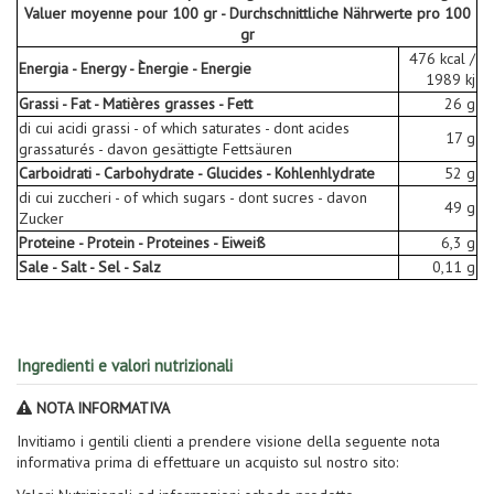
Valuer moyenne pour 100 gr - Durchschnittliche Nährwerte pro 100
gr
476 kcal /
Energia - Energy - Ènergie - Energie
1989 kj
Grassi - Fat - Matières grasses - Fett
26 g
di cui acidi grassi - of which saturates - dont acides
17 g
grassaturés - davon gesättigte Fettsäuren
Carboidrati - Carbohydrate - Glucides - Kohlenhlydrate
52 g
di cui zuccheri - of which sugars - dont sucres - davon
49 g
Zucker
Proteine - Protein - Proteines - Eiweiß
6,3 g
Sale - Salt - Sel - Salz
0,11 g
Ingredienti e valori nutrizionali
NOTA INFORMATIVA
Invitiamo i gentili clienti a prendere visione della seguente nota
informativa prima di effettuare un acquisto sul nostro sito: