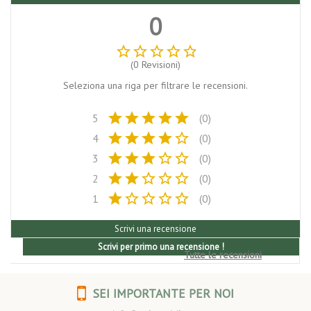
0
star_border
star_border
star_border
star_border
star_border
(0 Revisioni)
Seleziona una riga per filtrare le recensioni.
star
star
star
star
star
5
(0)
star
star
star
star
star_border
4
(0)
star
star
star
star_border
star_border
3
(0)
star
star
star_border
star_border
star_border
2
(0)
star
star_border
star_border
star_border
star_border
1
(0)
Scrivi una recensione
Scrivi per primo una recensione !
Tutte le recensioni
SEI IMPORTANTE PER NOI