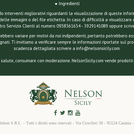
● Ingredienti
 interventi migliorativi riguardanti la visualizzazione di queste infor
delle immagini o del file etichetta. In caso di difficoltà a visualizzare 
ostro Servizio Clienti al numero 0958361634 - 3929141089 oppure scriv
otrebbero variare per motivi da noi indipendenti, pertanto potrebbero 
gnati. Ti invitiamo a verificare sempre le informazioni riportate sul pr
scadenza dettagliata scrivere a info@nelsonsicily.com.
 salute, consumare con moderazione. NelsonSicily.com vende prodotti a
elson S.R.L. - Tutti i diritti sono riservati - Via Crociferi 50 - 95124 Catani