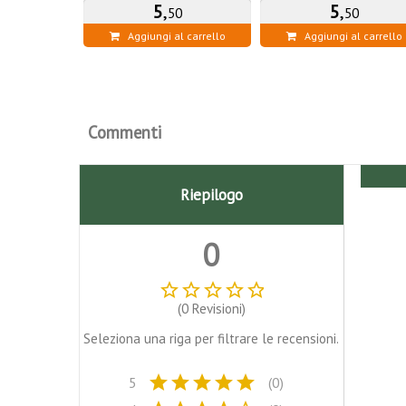
5
,
5
,
50
50
Aggiungi al carrello
Aggiungi al carrello
Commenti
Riepilogo
0
star_border
star_border
star_border
star_border
star_border
(0 Revisioni)
Seleziona una riga per filtrare le recensioni.
star
star
star
star
star
5
(0)