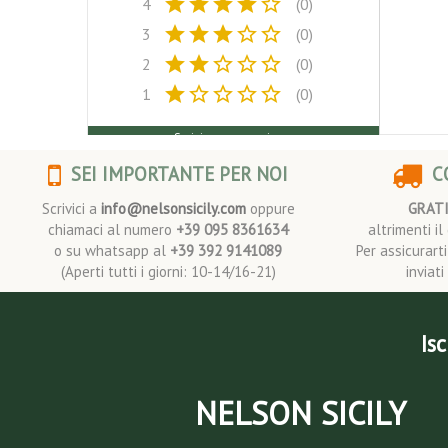
star
star
star
star
star_border
4
(0)
star
star
star
star_border
star_border
3
(0)
star
star
star_border
star_border
star_border
2
(0)
star
star_border
star_border
star_border
star_border
1
(0)
Scrivi una recensione
SEI IMPORTANTE PER NOI
CO
Scrivici a
info@nelsonsicily.com
oppure
GRAT
chiamaci al numero
+39 095 8361634
altrimenti i
o su whatsapp al
+39 392 9141089
Per assicurart
(Aperti tutti i giorni: 10-14/16-21)
inviat
Isc
NELSON SICILY