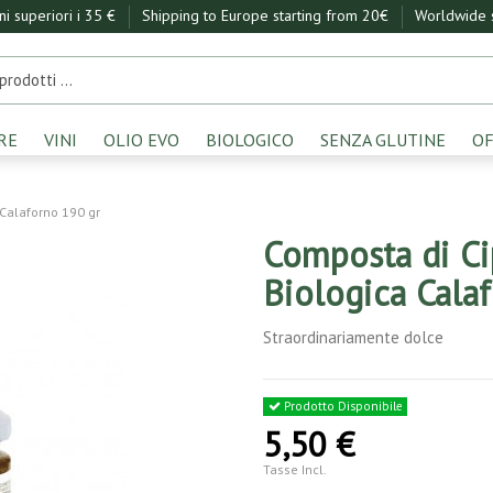
ini superiori i 35 €
Shipping to Europe starting from 20€
Worldwide s
RE
VINI
OLIO EVO
BIOLOGICO
SENZA GLUTINE
OF
 Calaforno 190 gr
Composta di Cip
Biologica Cala
Straordinariamente dolce
Prodotto Disponibile
5,50 €
Tasse Incl.