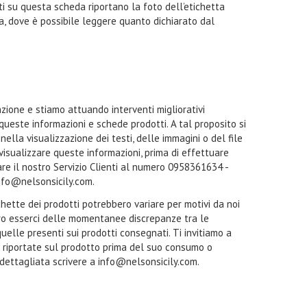
i su questa scheda riportano la foto dell’etichetta
ta, dove è possibile leggere quanto dichiarato dal
zione e stiamo attuando interventi migliorativi
 queste informazioni e schede prodotti. A tal proposito si
ella visualizzazione dei testi, delle immagini o del file
a visualizzare queste informazioni, prima di effettuare
tare il nostro Servizio Clienti al numero 0958361634 -
nfo@nelsonsicily.com.
ichette dei prodotti potrebbero variare per motivi da noi
ro esserci delle momentanee discrepanze tra le
quelle presenti sui prodotti consegnati. Ti invitiamo a
i riportate sul prodotto prima del suo consumo o
 dettagliata scrivere a info@nelsonsicily.com.