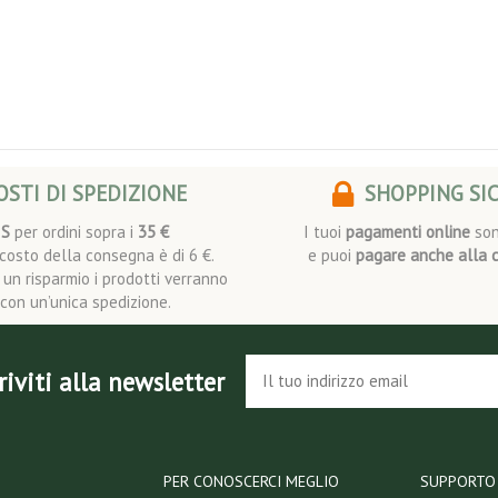
STI DI SPEDIZIONE
SHOPPING SI
IS
per ordini sopra i
35 €
I tuoi
pagamenti online
son
l costo della consegna è di 6 €.
e puoi
pagare anche alla 
i un risparmio i prodotti verranno
i con un’unica spedizione.
riviti alla newsletter
PER CONOSCERCI MEGLIO
SUPPORTO 