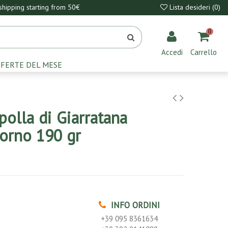
hipping starting from 50€
Lista desideri (
0
)
0
Accedi
Carrello
FERTE DEL MESE
olla di Giarratana
forno 190 gr
INFO ORDINI
+39 095 8361634