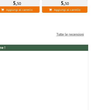
5
,
5
,
50
50
Aggiung
Aggiungi al carrello
Aggiungi al carrello
Tutte le recensioni
ne !