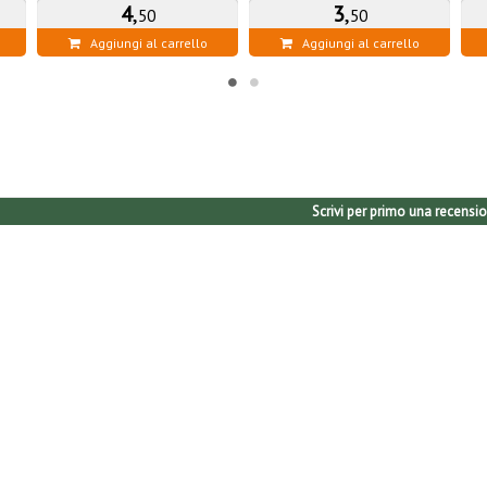
4
,
3
,
50
50
Aggiungi al carrello
Aggiungi al carrello
Scrivi per primo una recensio