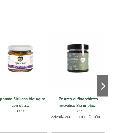
ponata Siciliana biologica
Pestato di finocchietto
Olive Verdi
con olio...
selvatico Bio in olio...
1525
1526
Ottime per
Azienda Agrobiologica Calaforno
an