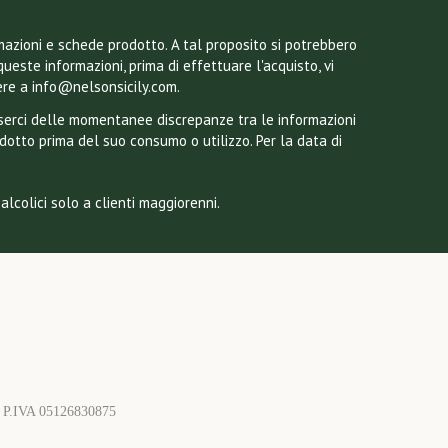
mazioni e schede prodotto. A tal proposito si potrebbero
queste informazioni, prima di effettuare l'acquisto, vi
ere a info@nelsonsicily.com.
esserci delle momentanee discrepanze tra le informazioni
odotto prima del suo consumo o utilizzo. Per la data di
lcolici solo a clienti maggiorenni.
a - P.IVA 05126830875