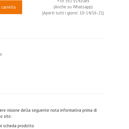
+39 392 9141089
(Anche su Whatsapp)
 carrello
(Aperti tutti i giorni: 10-14/16-21)
io
ndere visione della seguente nota informativa prima di
o sito:
oni scheda prodotto