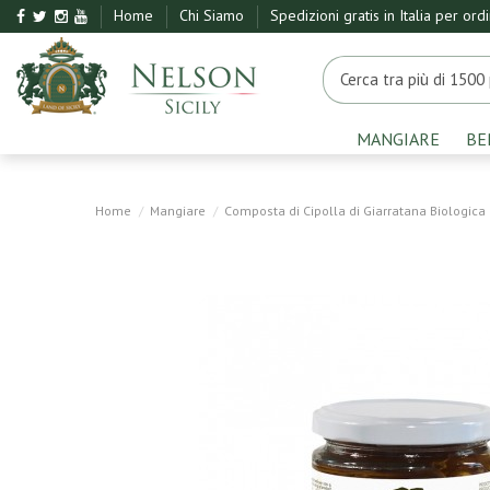
Home
Chi Siamo
Spedizioni gratis in Italia per ord
MANGIARE
BE
Home
Mangiare
Composta di Cipolla di Giarratana Biologica