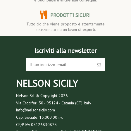
e puoi
pagare anche alla consegna.
PRODOTTI SICURI
Tutto ciò che viene proposto è attentamente
selezionato da un
team di esperti.
Iscriviti alla newsletter
NELSON SICILY
Nelson Srl © Copyright
2026
Via Crociferi 50 - 95124 - Catania (CT) Italy
info@nelsonsicily.com
Cap. Sociale: 15.000,00 i.v.
CF/P.IVA 05126830875