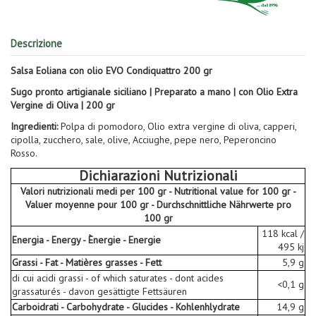
Descrizione
Salsa Eoliana con olio EVO Condiquattro 200 gr
Sugo pronto artigianale siciliano | Preparato a mano | con Olio Extra
Vergine di Oliva | 200 gr
Ingredienti:
Polpa di pomodoro, Olio extra vergine di oliva, capperi,
cipolla, zucchero, sale, olive, Acciughe, pepe nero, Peperoncino
Rosso.
Dichiarazioni Nutrizionali
Valori nutrizionali medi per 100 gr - Nutritional value for 100 gr -
Valuer moyenne pour 100 gr - Durchschnittliche Nährwerte pro
100 gr
118 kcal /
Energia - Energy - Ènergie - Energie
495 kj
Grassi - Fat - Matières grasses - Fett
5,9 g
di cui acidi grassi - of which saturates - dont acides
<0,1 g
grassaturés - davon gesättigte Fettsäuren
Carboidrati - Carbohydrate - Glucides - Kohlenhlydrate
14,9 g