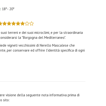
o:
18°- 20°
 suoi terreni e dei suoi microclimi, e per la straordinaria
a considerarsi la "Borgogna del Mediterraneo".
iede vigneti vecchissimi di Nerello Mascalese che
nte, per conservare ed offrire l'identità specifica di ogni
ndere visione della seguente nota informativa prima di
o sito: