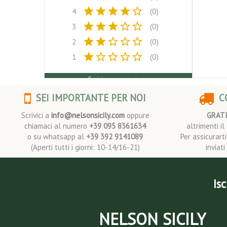
star
star
star
star
star_border
4
(0)
star
star
star
star_border
star_border
3
(0)
star
star
star_border
star_border
star_border
2
(0)
star
star_border
star_border
star_border
star_border
1
(0)
Scrivi una recensione
SEI IMPORTANTE PER NOI
CO
Scrivici a
info@nelsonsicily.com
oppure
GRAT
chiamaci al numero
+39 095 8361634
altrimenti i
o su whatsapp al
+39 392 9141089
Per assicurart
(Aperti tutti i giorni: 10-14/16-21)
inviat
Isc
NELSON SICILY