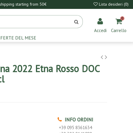
hipping starting from 50€
Lista desideri (
0
)
0
Accedi
Carrello
FERTE DEL MESE
ana 2022 Etna Rosso DOC
cl
INFO ORDINI
+39 095 8361634