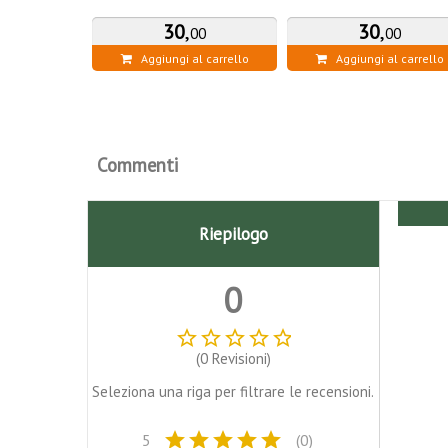
30
,
30
,
00
00
Aggiungi al carrello
Aggiungi al carrello
Commenti
Riepilogo
0
star_border
star_border
star_border
star_border
star_border
(0 Revisioni)
Seleziona una riga per filtrare le recensioni.
star
star
star
star
star
5
(0)