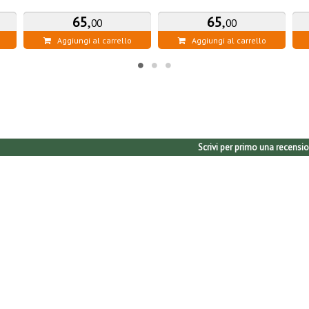
65
,
65
,
00
00
Aggiungi al carrello
Aggiungi al carrello
Scrivi per primo una recensio