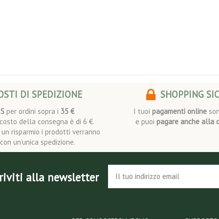
STI DI SPEDIZIONE
SHOPPING SI
IS
per ordini sopra i
35 €
I tuoi
pagamenti online
son
l costo della consegna è di 6 €.
e puoi
pagare anche alla 
i un risparmio i prodotti verranno
i con un’unica spedizione.
riviti alla newsletter