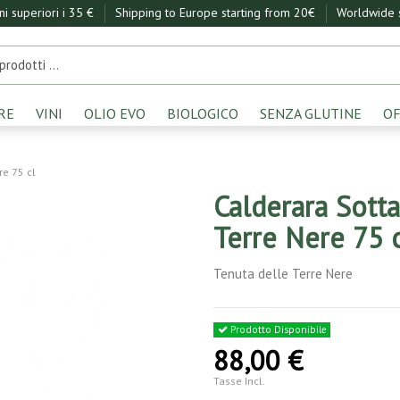
ini superiori i 35 €
Shipping to Europe starting from 20€
Worldwide s
RE
VINI
OLIO EVO
BIOLOGICO
SENZA GLUTINE
OF
re 75 cl
Calderara Sott
Terre Nere 75 
Tenuta delle Terre Nere
Prodotto Disponibile
88,00 €
Tasse Incl.