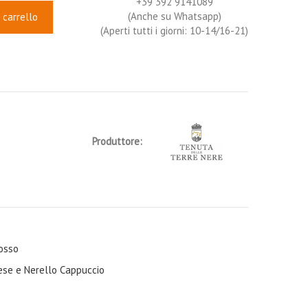
+39 392 9141089
(Anche su Whatsapp)
 carrello
(Aperti tutti i giorni: 10-14/16-21)
Produttore:
osso
ese e Nerello Cappuccio