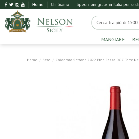
Home
Chi Siamo
Spedizioni gratis in Italia per ord
MANGIARE
BE
Home
Bere
Calderara Sottana 2022 Etna Rosso DOC Terre Ne