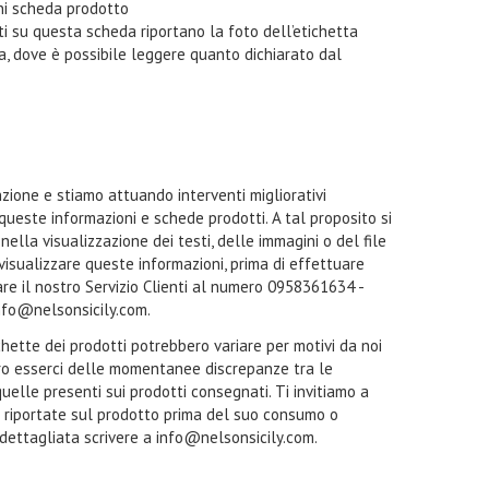
oni scheda prodotto
i su questa scheda riportano la foto dell’etichetta
ta, dove è possibile leggere quanto dichiarato dal
zione e stiamo attuando interventi migliorativi
 queste informazioni e schede prodotti. A tal proposito si
ella visualizzazione dei testi, delle immagini o del file
a visualizzare queste informazioni, prima di effettuare
tare il nostro Servizio Clienti al numero 0958361634 -
nfo@nelsonsicily.com.
ichette dei prodotti potrebbero variare per motivi da noi
ro esserci delle momentanee discrepanze tra le
quelle presenti sui prodotti consegnati. Ti invitiamo a
i riportate sul prodotto prima del suo consumo o
 dettagliata scrivere a info@nelsonsicily.com.