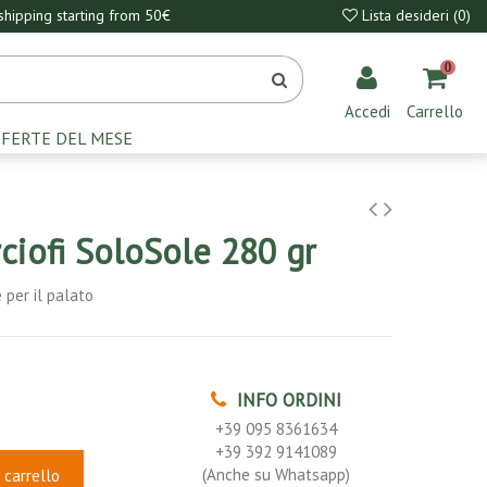
hipping starting from 50€
Lista desideri (
0
)
0
Accedi
Carrello
FERTE DEL MESE
ciofi SoloSole 280 gr
 per il palato
INFO ORDINI
+39 095 8361634
+39 392 9141089
(Anche su Whatsapp)
 carrello