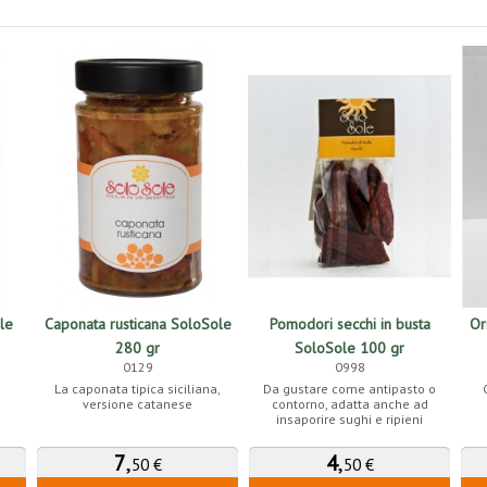
le
Caponata rusticana SoloSole
Pomodori secchi in busta
Or
280 gr
SoloSole 100 gr
0129
0998
La caponata tipica siciliana,
Da gustare come antipasto o
versione catanese
contorno, adatta anche ad
insaporire sughi e ripieni
7
,
4
,
50 €
50 €