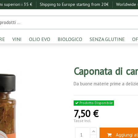
ini superiori i 35 €
Shipping to Europe starting from 20€
Worldwide s
RE
VINI
OLIO EVO
BIOLOGICO
SENZA GLUTINE
OF
Caponata di car
Da buone materie prime a delizie
Prodotto Disponibile
7,50 €
Tasse Incl.
Aggiungi al