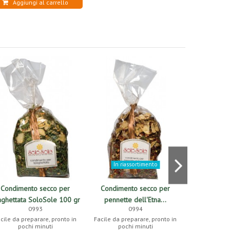
Aggiungi al carrello
In riassortimento
Condimento secco per
Condimento secco per
Condimen
aghettata SoloSole 100 gr
pennette dell'Etna...
maccheroni 
0993
0994
cile da preparare, pronto in
Facile da preparare, pronto in
Facile da pre
pochi minuti
pochi minuti
poch