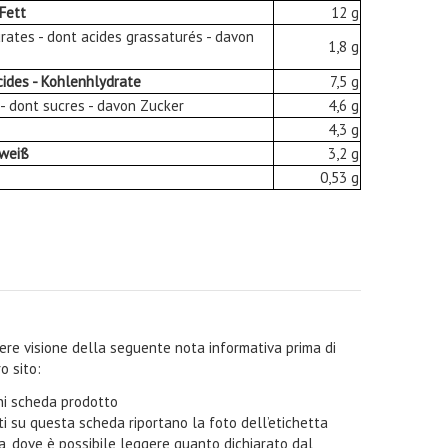
 Fett
12 g
turates - dont acides grassaturés - davon
1,8 g
cides - Kohlenhlydrate
7,5 g
s - dont sucres - davon Zucker
4,6 g
4,3 g
iweiß
3,2 g
0,53 g
ndere visione della seguente nota informativa prima di
o sito:
oni scheda prodotto
i su questa scheda riportano la foto dell’etichetta
ta, dove è possibile leggere quanto dichiarato dal