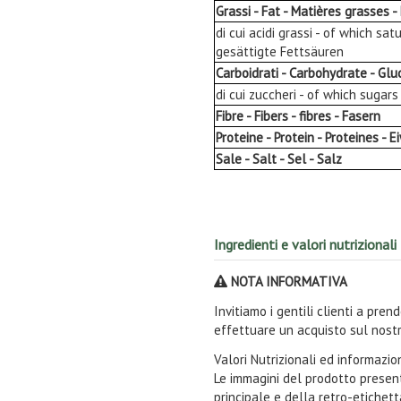
Grassi - Fat - Matières grasses -
di cui acidi grassi - of which sa
gesättigte Fettsäuren
Carboidrati - Carbohydrate - Glu
di cui zuccheri - of which sugar
Fibre - Fibers - fibres - Fasern
Proteine - Protein - Proteines - E
Sale - Salt - Sel - Salz
Ingredienti e valori nutrizionali
NOTA INFORMATIVA
Invitiamo i gentili clienti a pre
effettuare un acquisto sul nostr
Valori Nutrizionali ed informazi
Le immagini del prodotto present
principale e della retro-etichet