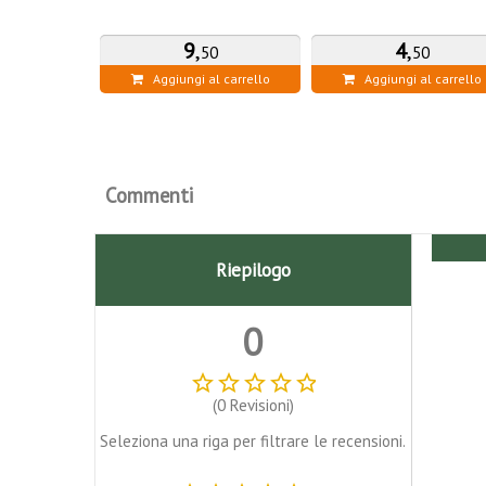
9
,
4
,
50
50
Aggiungi al carrello
Aggiungi al carrello
Commenti
Riepilogo
0
star_border
star_border
star_border
star_border
star_border
(0 Revisioni)
Seleziona una riga per filtrare le recensioni.