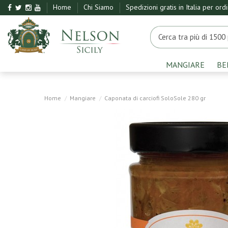
Home
Chi Siamo
Spedizioni gratis in Italia per ord
MANGIARE
BE
Home
Mangiare
Caponata di carciofi SoloSole 280 gr