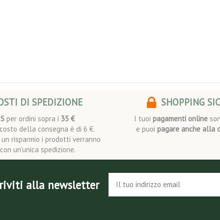
STI DI SPEDIZIONE
SHOPPING SI
IS
per ordini sopra i
35 €
I tuoi
pagamenti online
son
l costo della consegna è di 6 €.
e puoi
pagare anche alla 
i un risparmio i prodotti verranno
i con un’unica spedizione.
riviti alla newsletter