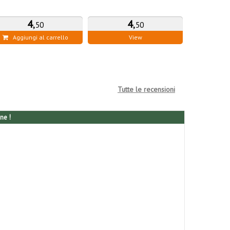
4
,
4
,
50
50
Aggiungi al carrello
View
Aggiung
Tutte le recensioni
ne !