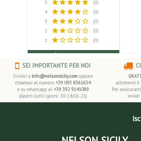
star
star
star
star
star
5
(0)
star
star
star
star
star_border
4
(0)
star
star
star
star_border
star_border
3
(0)
star
star
star_border
star_border
star_border
2
(0)
star
star_border
star_border
star_border
star_border
1
(0)
Scrivi una recensione
SEI IMPORTANTE PER NOI
CO
Scrivici a
info@nelsonsicily.com
oppure
GRAT
chiamaci al numero
+39 095 8361634
altrimenti i
o su whatsapp al
+39 392 9141089
Per assicurart
(Aperti tutti i giorni: 10-14/16-21)
inviat
Isc
NELSON SICILY