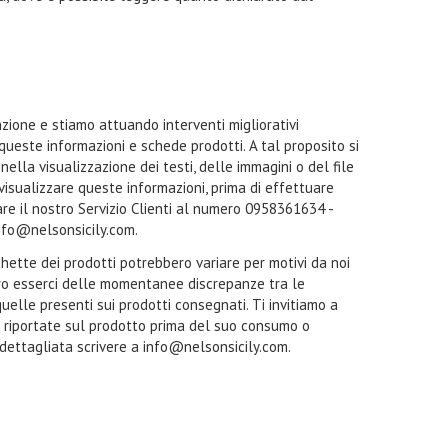
zione e stiamo attuando interventi migliorativi
 queste informazioni e schede prodotti. A tal proposito si
ella visualizzazione dei testi, delle immagini o del file
a visualizzare queste informazioni, prima di effettuare
tare il nostro Servizio Clienti al numero 0958361634 -
nfo@nelsonsicily.com.
ichette dei prodotti potrebbero variare per motivi da noi
ro esserci delle momentanee discrepanze tra le
quelle presenti sui prodotti consegnati. Ti invitiamo a
i riportate sul prodotto prima del suo consumo o
 dettagliata scrivere a info@nelsonsicily.com.