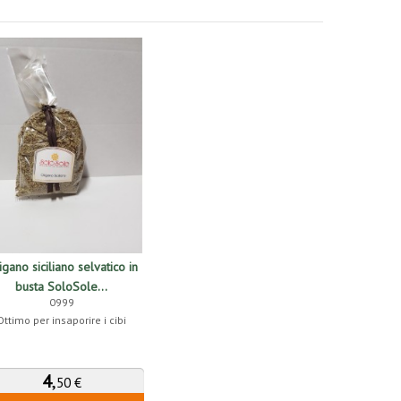
igano siciliano selvatico in
busta SoloSole...
0999
Ottimo per insaporire i cibi
4
,
50 €