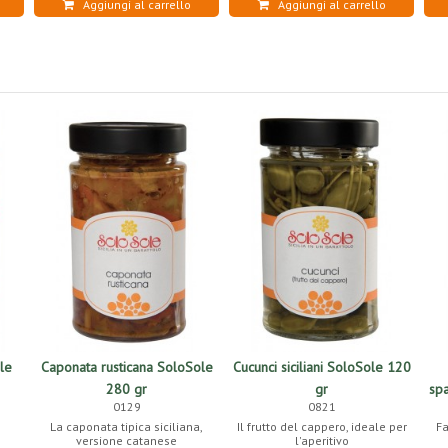
Aggiungi al carrello
Aggiungi al carrello
le
Caponata rusticana SoloSole
Cucunci siciliani SoloSole 120
280 gr
gr
sp
0129
0821
La caponata tipica siciliana,
Il frutto del cappero, ideale per
Fa
versione catanese
l'aperitivo