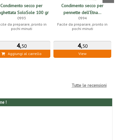
Condimento secco per
Condimento secco per
Condimen
aghettata SoloSole 100 gr
pennette dell'Etna...
maccheroni 
0993
0994
cile da preparare, pronto in
Facile da preparare, pronto in
Facile da pre
pochi minuti
pochi minuti
poch
4
,
4
,
50
50
Aggiungi al carrello
View
Aggiung
Tutte le recensioni
ne !