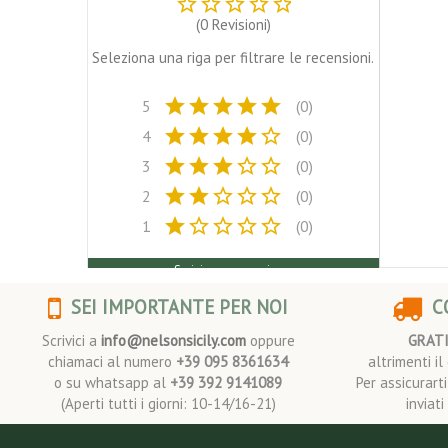
star_border
star_border
star_border
star_border
star_border
(0 Revisioni)
Seleziona una riga per filtrare le recensioni.
star
star
star
star
star
5
(0)
star
star
star
star
star_border
4
(0)
star
star
star
star_border
star_border
3
(0)
star
star
star_border
star_border
star_border
2
(0)
star
star_border
star_border
star_border
star_border
1
(0)
Scrivi una recensione
SEI IMPORTANTE PER NOI
CO
Scrivici a
info@nelsonsicily.com
oppure
GRAT
chiamaci al numero
+39 095 8361634
altrimenti i
o su whatsapp al
+39 392 9141089
Per assicurart
(Aperti tutti i giorni: 10-14/16-21)
inviat