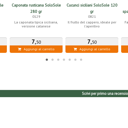
le
Caponata rusticana SoloSole
Cucunci siciliani SoloSole 120
280 gr
gr
sp
0129
0821
La caponata tipica siciliana,
Il frutto del cappero, ideale per
Fa
versione catanese
l'aperitivo
7
,
7
,
50
50
Aggiungi al carrello
Aggiungi al carrello
Scrivi per primo una recensio