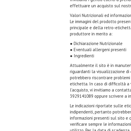
effettuare un acquisto sul nostr
Valori Nutrizionali ed informazi
Le immagini del prodotto present
principale e della retro-etichet
produttore in merito a:
● Dichiarazione Nutrizionale
● Eventuali allergeni presenti
● Ingredienti
Attualmente il sito è in manuten
riguardanti la visualizzazione di
potrebbero riscontrare problemi n
etichetta. In caso di difficoltà 
l'acquisto, vi invitiamo a contat
3929141089 oppure scrivere a i
Le indicazioni riportate sulle et
indipendenti, pertanto potrebbe
informazioni presenti sul sito e 
verificare sempre le informazion
utilizzo. Per la data di scadenza