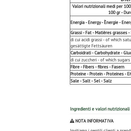
Valori nutrizionali medi per 10
100 gr - Du
Energia - Energy - Ènergie - Ener
Grassi - Fat - Matières grasses -
di cui acidi grassi - of which sa
gesättigte Fettsäuren
Carboidrati - Carbohydrate - Glu
di cui zuccheri - of which sugar
Fibre - Fibers - fibres - Fasern
Proteine - Protein - Proteines - E
Sale - Salt - Sel - Salz
Ingredienti e valori nutrizionali
NOTA INFORMATIVA
Invitiamo i gentili clienti a pre