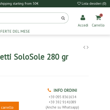
hipping starting from 50€
Lista desideri (
0
)
0
Accedi
Carrello
FERTE DEL MESE
etti SoloSole 280 gr
INFO ORDINI
+39 095 8361634
+39 392 9141089
(Anche su Whatsapp)
 carrello