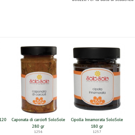
 120
Caponata di carciofi SoloSole
Cipolla Innamorata SoloSole
280 gr
180 gr
1256
1257