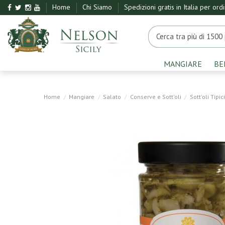
Home
Chi Siamo
Spedizioni gratis in Italia per ord
MANGIARE
BE
Home
Mangiare
Salato
Conserve e Sott'oli
Sott'oli Tipici