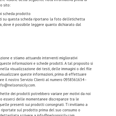
o sito:
oni scheda prodotto
i su questa scheda riportano la foto dell’etichetta
ta, dove è possibile leggere quanto dichiarato dal
zione e stiamo attuando interventi migliorativi
 queste informazioni e schede prodotti. A tal proposito si
ella visualizzazione dei testi, delle immagini o del file
a visualizzare queste informazioni, prima di effettuare
tare il nostro Servizio Clienti al numero 0958361634 -
nfo@nelsonsicily.com.
ichette dei prodotti potrebbero variare per motivi da noi
ro esserci delle momentanee discrepanze tra le
quelle presenti sui prodotti consegnati. Ti invitiamo a
i riportate sul prodotto prima del suo consumo o
 dettagliata scrivere a info@nelsonsicily.com.