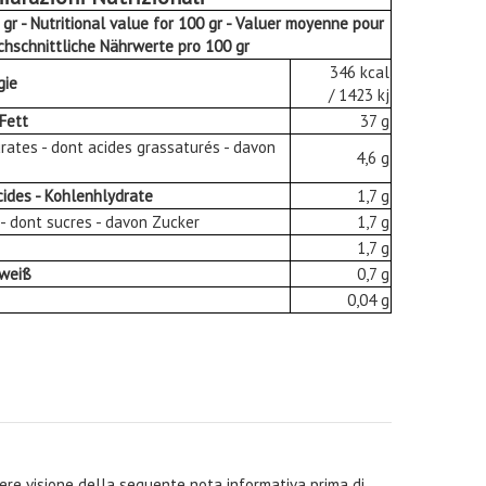
0 gr - Nutritional value for 100 gr - Valuer moyenne pour
rchschnittliche Nährwerte pro 100 gr
346 kcal
gie
/ 1423 kj
 Fett
37 g
turates - dont acides grassaturés - davon
4,6 g
cides - Kohlenhlydrate
1,7 g
s - dont sucres - davon Zucker
1,7 g
1,7 g
iweiß
0,7 g
0,04 g
ndere visione della seguente nota informativa prima di