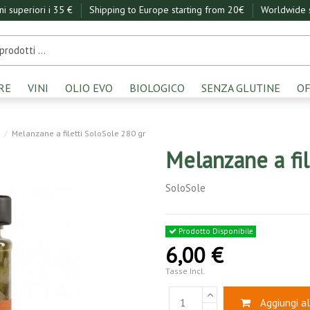
ini superiori i 35 €
Shipping to Europe starting from 20€
Worldwide s
RE
VINI
OLIO EVO
BIOLOGICO
SENZA GLUTINE
OF
Melanzane a filetti SoloSole 280 gr
Melanzane a fil
SoloSole
Prodotto Disponibile
6,00 €
Tasse Incl.
Aggiungi al