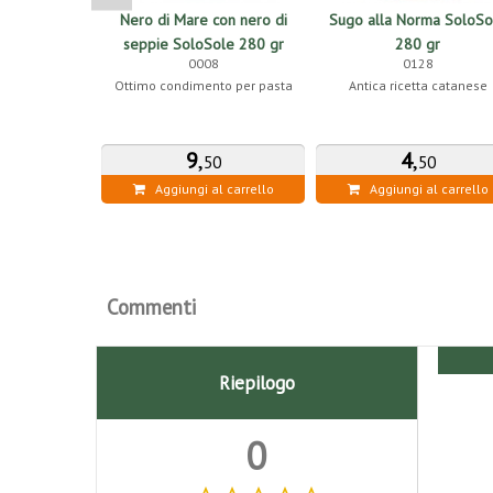
Nero di Mare con nero di
Sugo alla Norma SoloSo
seppie SoloSole 280 gr
280 gr
0008
0128
Ottimo condimento per pasta
Antica ricetta catanese
9
,
4
,
50
50
Aggiungi al carrello
Aggiungi al carrello
Commenti
Riepilogo
0