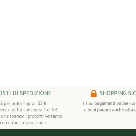
STI DI SPEDIZIONE
SHOPPING SI
IS
per ordini sopra i
35 €
I tuoi
pagamenti online
son
l costo della consegna è di 6 €.
e puoi
pagare anche alla 
i un risparmio i prodotti verranno
i con un’unica spedizione.