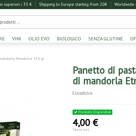
ini superiori i 35 €
Shipping to Europe starting from 20€
Worldwide s
RE
VINI
OLIO EVO
BIOLOGICO
SENZA GLUTINE
OF
 mandorla Etnadolce 150 gr
Panetto di past
di mandorla Et
Etnadolce
Prodotto Disponibile
4,00 €
Tasse Incl.