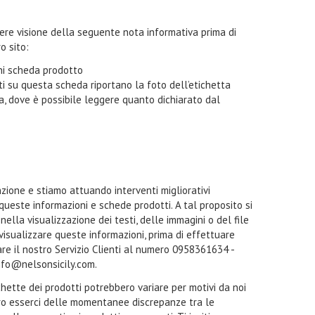
ndere visione della seguente nota informativa prima di
o sito:
oni scheda prodotto
i su questa scheda riportano la foto dell’etichetta
ta, dove è possibile leggere quanto dichiarato dal
zione e stiamo attuando interventi migliorativi
 queste informazioni e schede prodotti. A tal proposito si
ella visualizzazione dei testi, delle immagini o del file
a visualizzare queste informazioni, prima di effettuare
tare il nostro Servizio Clienti al numero 0958361634 -
nfo@nelsonsicily.com.
ichette dei prodotti potrebbero variare per motivi da noi
ro esserci delle momentanee discrepanze tra le