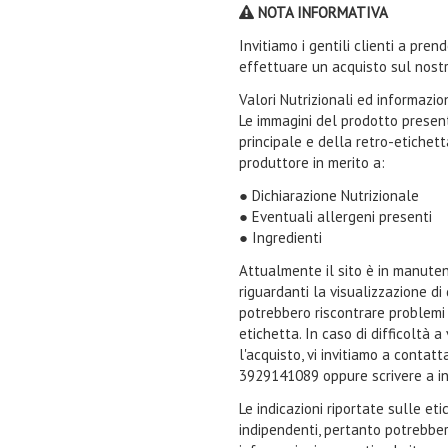
NOTA INFORMATIVA
Invitiamo i gentili clienti a pre
effettuare un acquisto sul nostr
Valori Nutrizionali ed informazi
Le immagini del prodotto present
principale e della retro-etichet
produttore in merito a:
● Dichiarazione Nutrizionale
● Eventuali allergeni presenti
● Ingredienti
Attualmente il sito è in manuten
riguardanti la visualizzazione di
potrebbero riscontrare problemi n
etichetta. In caso di difficoltà 
l'acquisto, vi invitiamo a contat
3929141089 oppure scrivere a i
Le indicazioni riportate sulle et
indipendenti, pertanto potrebbe