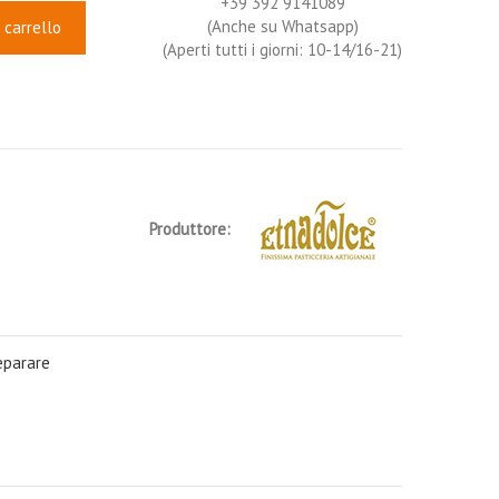
+39 392 9141089
(Anche su Whatsapp)
 carrello
(Aperti tutti i giorni: 10-14/16-21)
Produttore:
eparare