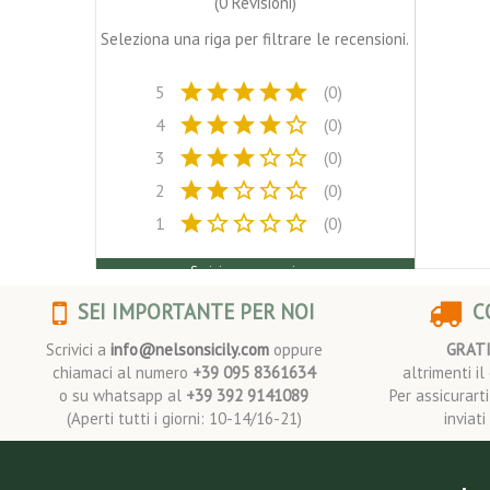
(0 Revisioni)
Seleziona una riga per filtrare le recensioni.
star
star
star
star
star
5
(0)
star
star
star
star
star_border
4
(0)
star
star
star
star_border
star_border
3
(0)
star
star
star_border
star_border
star_border
2
(0)
star
star_border
star_border
star_border
star_border
1
(0)
Scrivi una recensione
SEI IMPORTANTE PER NOI
CO
Scrivici a
info@nelsonsicily.com
oppure
GRAT
chiamaci al numero
+39 095 8361634
altrimenti i
o su whatsapp al
+39 392 9141089
Per assicurart
(Aperti tutti i giorni: 10-14/16-21)
inviat