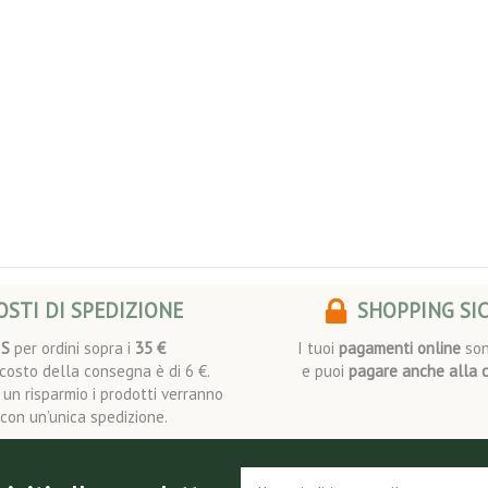
STI DI SPEDIZIONE
SHOPPING SI
IS
per ordini sopra i
35 €
I tuoi
pagamenti online
son
l costo della consegna è di 6 €.
e puoi
pagare anche alla 
i un risparmio i prodotti verranno
i con un’unica spedizione.