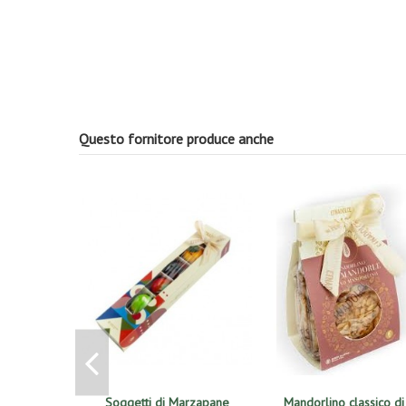
Questo fornitore produce anche
Soggetti di Marzapane
Mandorlino classico di