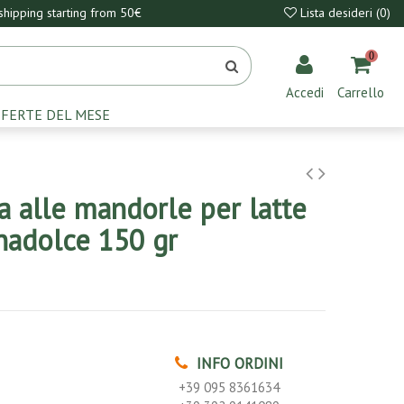
hipping starting from 50€
Lista desideri (
0
)
0
Accedi
Carrello
FERTE DEL MESE
a alle mandorle per latte
nadolce 150 gr
INFO ORDINI
+39 095 8361634