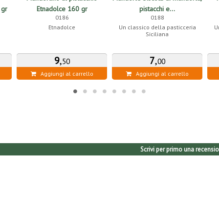
 gr
Etnadolce 160 gr
pistacchi e...
0186
0188
Etnadolce
Un classico della pasticceria
U
Siciliana
9
,
7
,
50
00
Aggiungi al carrello
Aggiungi al carrello
Scrivi per primo una recensio