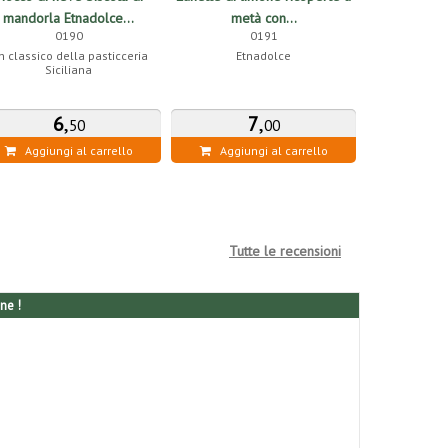
mandorla Etnadolce...
metà con...
intera
0190
0191
n classico della pasticceria
Etnadolce
Et
Siciliana
6
,
7
,
50
00
Aggiungi al carrello
Aggiungi al carrello
Aggiung
Tutte le recensioni
ne !