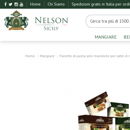
Home
Chi Siamo
Spedizioni gratis in Italia per ord
MANGIARE
BE
Home
Mangiare
Panetto di pasta alle mandorle per latte di