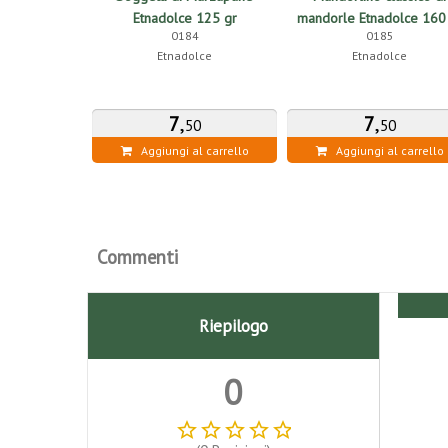
Etnadolce 125 gr
mandorle Etnadolce 160
0184
0185
Etnadolce
Etnadolce
7
,
7
,
50
50
Aggiungi al carrello
Aggiungi al carrello
Commenti
Riepilogo
0
star_border
star_border
star_border
star_border
star_border