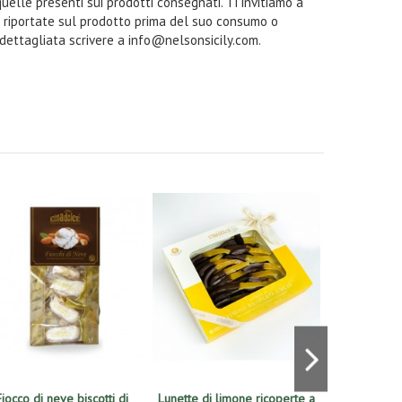
quelle presenti sui prodotti consegnati. Ti invitiamo a
i riportate sul prodotto prima del suo consumo o
 dettagliata scrivere a info@nelsonsicily.com.
Fiocco di neve biscotti di
Lunette di limone ricoperte a
Lunette di 