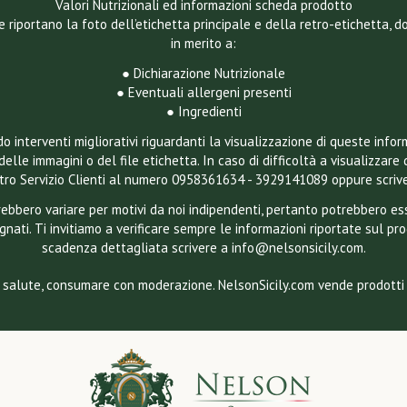
Valori Nutrizionali ed informazioni scheda prodotto
e riportano la foto dell’etichetta principale e della retro-etichetta, 
in merito a:
● Dichiarazione Nutrizionale
● Eventuali allergeni presenti
● Ingredienti
 interventi migliorativi riguardanti la visualizzazione di queste infor
delle immagini o del file etichetta. In caso di difficoltà a visualizzare 
ostro Servizio Clienti al numero 0958361634 - 3929141089 oppure scriv
otrebbero variare per motivi da noi indipendenti, pertanto potrebbero 
gnati. Ti invitiamo a verificare sempre le informazioni riportate sul pr
scadenza dettagliata scrivere a info@nelsonsicily.com.
 salute, consumare con moderazione. NelsonSicily.com vende prodotti a