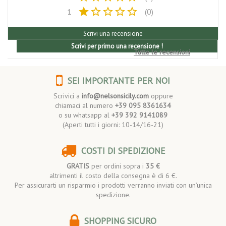
star
star_border
star_border
star_border
star_border
1
(0)
Scrivi una recensione
Scrivi per primo una recensione !
Tutte le recensioni
SEI IMPORTANTE PER NOI
Scrivici a
info@nelsonsicily.com
oppure
chiamaci al numero
+39 095 8361634
o su whatsapp al
+39 392 9141089
(Aperti tutti i giorni: 10-14/16-21)
COSTI DI SPEDIZIONE
GRATIS
per ordini sopra i
35 €
altrimenti il costo della consegna è di 6 €.
Per assicurarti un risparmio i prodotti verranno inviati con un’unica
spedizione.
SHOPPING SICURO