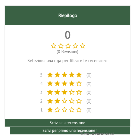
Riepilogo
0
star_border
star_border
star_border
star_border
star_border
(0 Revisioni)
Seleziona una riga per filtrare le recensioni.
star
star
star
star
star
5
(0)
star
star
star
star
star_border
4
(0)
star
star
star
star_border
star_border
3
(0)
star
star
star_border
star_border
star_border
2
(0)
star
star_border
star_border
star_border
star_border
1
(0)
Scrivi una recensione
Scrivi per primo una recensione !
Tutte le recensioni