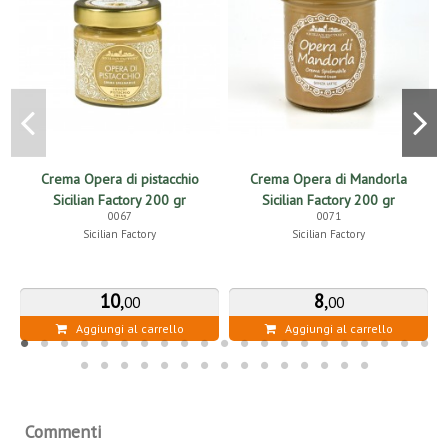
Crema Opera di pistacchio
Crema Opera di Mandorla
M
Sicilian Factory 200 gr
Sicilian Factory 200 gr
0067
0071
Sicilian Factory
Sicilian Factory
10
,
8
,
00
00
Aggiungi al carrello
Aggiungi al carrello
Commenti