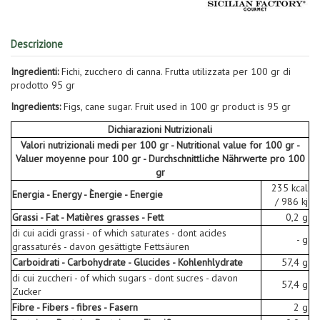
Descrizione
Ingredienti:
Fichi, zucchero di canna. Frutta utilizzata per 100 gr di
prodotto 95 gr
Ingredients:
Figs, cane sugar. Fruit used in 100 gr product is 95 gr
Dichiarazioni Nutrizionali
Valori nutrizionali medi per 100 gr - Nutritional value for 100 gr -
Valuer moyenne pour 100 gr - Durchschnittliche Nährwerte pro 100
gr
235 kcal
Energia - Energy - Ènergie - Energie
/ 986 kj
Grassi - Fat - Matières grasses - Fett
0,2 g
di cui acidi grassi - of which saturates - dont acides
- g
grassaturés - davon gesättigte Fettsäuren
Carboidrati - Carbohydrate - Glucides - Kohlenhlydrate
57,4 g
di cui zuccheri - of which sugars - dont sucres - davon
57,4 g
Zucker
Fibre - Fibers - fibres - Fasern
2 g