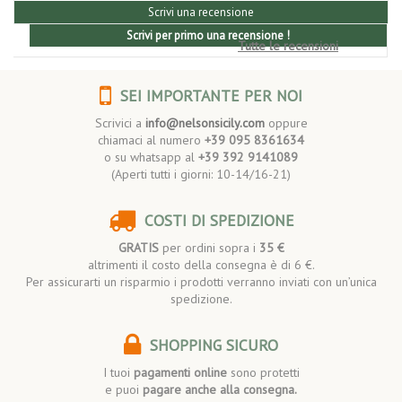
Scrivi una recensione
Scrivi per primo una recensione !
Tutte le recensioni
SEI IMPORTANTE PER NOI
Scrivici a
info@nelsonsicily.com
oppure
chiamaci al numero
+39 095 8361634
o su whatsapp al
+39 392 9141089
(Aperti tutti i giorni: 10-14/16-21)
COSTI DI SPEDIZIONE
GRATIS
per ordini sopra i
35 €
altrimenti il costo della consegna è di 6 €.
Per assicurarti un risparmio i prodotti verranno inviati con un’unica
spedizione.
SHOPPING SICURO
I tuoi
pagamenti online
sono protetti
e puoi
pagare anche alla consegna.