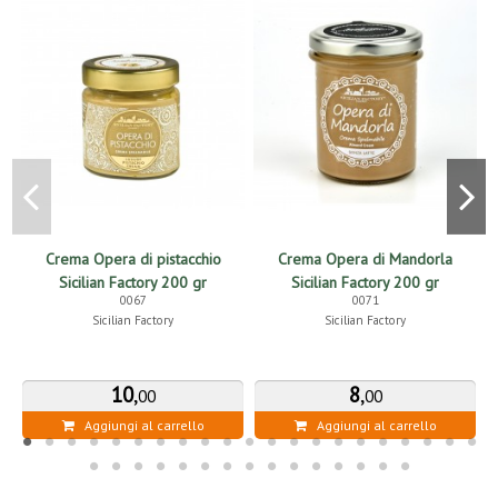
Crema Opera di pistacchio
Crema Opera di Mandorla
M
Sicilian Factory 200 gr
Sicilian Factory 200 gr
0067
0071
Sicilian Factory
Sicilian Factory
10
,
8
,
00
00
Aggiungi al carrello
Aggiungi al carrello