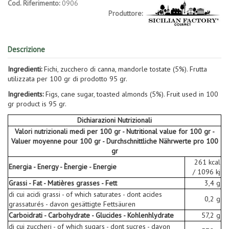
Cod. Riferimento:
0906
Produttore:
Descrizione
Ingredienti:
Fichi, zucchero di canna, mandorle tostate (5%). Frutta
utilizzata per 100 gr di prodotto 95 gr.
Ingredients:
Figs, cane sugar, toasted almonds (5%). Fruit used in 100
gr product is 95 gr.
Dichiarazioni Nutrizionali
Valori nutrizionali medi per 100 gr - Nutritional value for 100 gr -
Valuer moyenne pour 100 gr - Durchschnittliche Nährwerte pro 100
gr
261 kcal
Energia - Energy - Ènergie - Energie
/ 1096 kj
Grassi - Fat - Matières grasses - Fett
3,4 g
di cui acidi grassi - of which saturates - dont acides
0,2 g
grassaturés - davon gesättigte Fettsäuren
Carboidrati - Carbohydrate - Glucides - Kohlenhlydrate
57,2 g
di cui zuccheri - of which sugars - dont sucres - davon