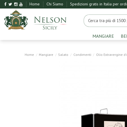
Home
Chi Siamo
Spedizioni gratis in Italia per ord
MANGIARE
BE
Home
Mangiare
Salato
Condimenti
Olio Extravergine d'