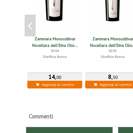
Zammara Monocultivar
Zammara Monocultiva
Nocellara dell'Etna Olio...
Nocellara dell'Etna Olio.
0244
0245
Oleificio Russo
Oleificio Russo
14
,
8
,
00
50
Aggiungi al carrello
Aggiungi al carrello
Commenti