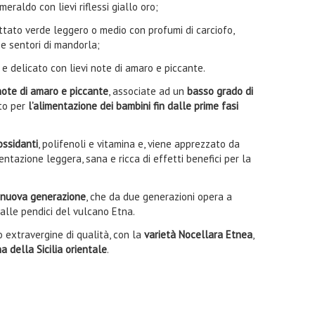
eraldo con lievi riflessi giallo oro;
uttato verde leggero o medio con profumi di carciofo,
e sentori di mandorla;
 e delicato con lievi note di amaro e piccante.
 note di amaro e piccante
, associate ad un
basso grado di
ato per
l’alimentazione dei bambini fin dalle prime fasi
ossidanti
, polifenoli e vitamina e, viene apprezzato da
ntazione leggera, sana e ricca di effetti benefici per la
i nuova generazione
, che da due generazioni opera a
 alle pendici del vulcano Etna.
 extravergine di qualità, con la
varietà Nocellara Etnea
,
a della Sicilia orientale
.