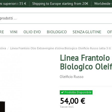
ini superiori i 35 €
Shipping to Europe starting from 20€
Worldwide s
RE
VINI
OLIO EVO
BIOLOGICO
SENZA GLUTINE
OF
oliva
Linea Frantoio Olio Extravergine d'oliva Biologico Oleificio Russo latta 3 lt
Linea Frantoio 
Biologico Oleif
Oleificio Russo
Prodotto Disponibile
54,00 €
Tasse Incl.