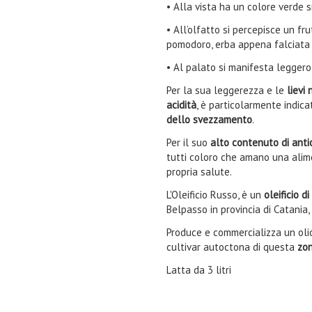
• Alla vista ha un colore verde sm
• All’olfatto si percepisce un fr
pomodoro, erba appena falciata 
• Al palato si manifesta leggero
Per la sua leggerezza e le
lievi
acidità
, è particolarmente indic
dello svezzamento
.
Per il suo
alto contenuto di anti
tutti coloro che amano una alime
propria salute.
L'Oleificio Russo, è un
oleificio d
Belpasso in provincia di Catania,
Produce e commercializza un olio
cultivar autoctona di questa
zon
Latta da 3 litri