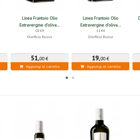
Linea Frantoio Olio
Linea Frantoio Olio
D
Extravergine d'oliva...
Extravergine d'oliva...
0269
1144
Oleificio Russo
Oleificio Russo
51
,
19
,
00 €
00 €
Aggiungi al carrello
Aggiungi al carrello