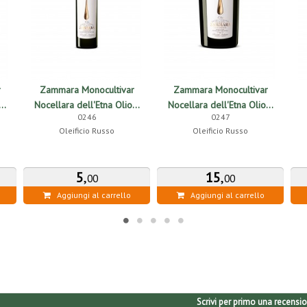
r
Zammara Monocultivar
Zammara Monocultivar
..
Nocellara dell'Etna Olio...
Nocellara dell'Etna Olio...
0246
0247
Oleificio Russo
Oleificio Russo
5
,
15
,
00
00
Aggiungi al carrello
Aggiungi al carrello
Scrivi per primo una recensio