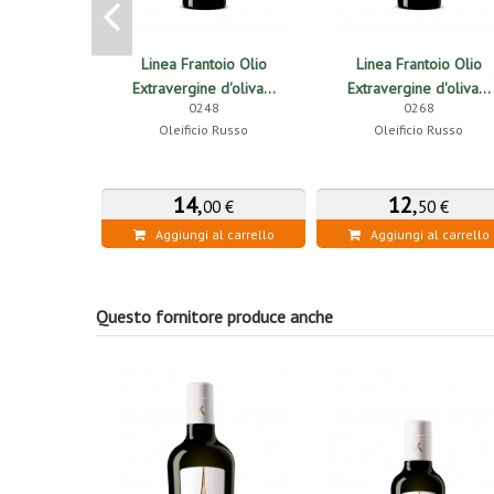
Linea Frantoio Olio
Linea Frantoio Olio
Extravergine d'oliva...
Extravergine d'oliva...
0248
0268
Oleificio Russo
Oleificio Russo
14
,
12
,
00 €
50 €
Aggiungi al carrello
Aggiungi al carrello
Questo fornitore produce anche