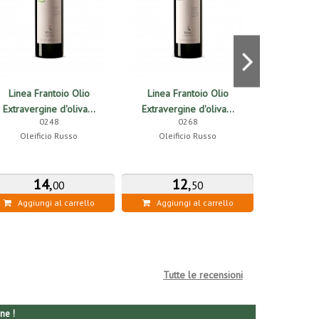
Linea Frantoio Olio
Linea Frantoio Olio
Linea F
Extravergine d'oliva...
Extravergine d'oliva...
Extraverg
0248
0268
Oleificio Russo
Oleificio Russo
Oleif
14
,
12
,
5
00
50
Aggiungi al carrello
Aggiungi al carrello
Aggiung
Tutte le recensioni
ne !