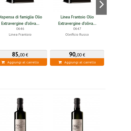
ispensa di famiglia Olio
Linea Frantoio Olio
Linea F
Extravergine d'oliva...
Extravergine d'oliva...
Extraverg
0646
0647
Linea Frantoio
Oleificio Russo
Oleif
85
,
90
,
2
00 €
00 €
Aggiungi al carrello
Aggiungi al carrello
Aggiung