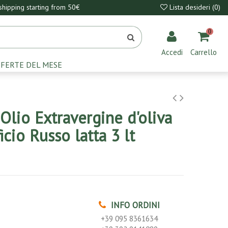
hipping starting from 50€
Lista desideri (
0
)
0
Accedi
Carrello
FERTE DEL MESE
Olio Extravergine d'oliva
icio Russo latta 3 lt
INFO ORDINI
+39 095 8361634