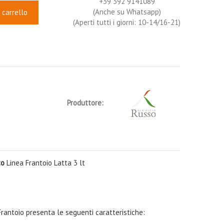
+39 392 9141089
(Anche su Whatsapp)
 carrello
(Aperti tutti i giorni: 10-14/16-21)
Produttore:
co
Linea Frantoio Latta 3 lt
a Frantoio presenta le seguenti caratteristiche: