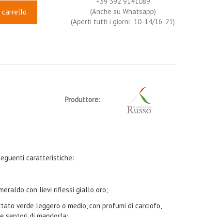
+39 392 9141089
(Anche su Whatsapp)
 carrello
(Aperti tutti i giorni: 10-14/16-21)
Produttore:
seguenti caratteristiche:
eraldo con lievi riflessi giallo oro;
uttato verde leggero o medio, con profumi di carciofo,
e sentori di mandorla;