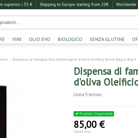
ini superiori i 35 €
Shipping to Europe starting from 20€
Worldwide s
RE
VINI
OLIO EVO
BIOLOGICO
SENZA GLUTINE
OF
oliva
Dispensa di famiglia Olio Extravergine d'oliva Oleificio Russo Bag in Box 5 
Dispensa di fam
d'oliva Oleific
Linea Frantoio
Prodotto Disponibile
85,00 €
Tasse Incl.