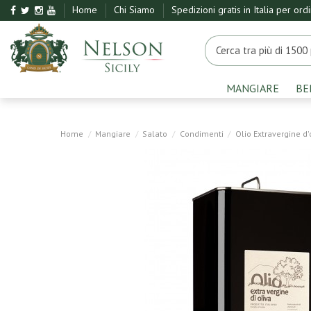
Home
Chi Siamo
Spedizioni gratis in Italia per ord
MANGIARE
BE
Home
Mangiare
Salato
Condimenti
Olio Extravergine d'