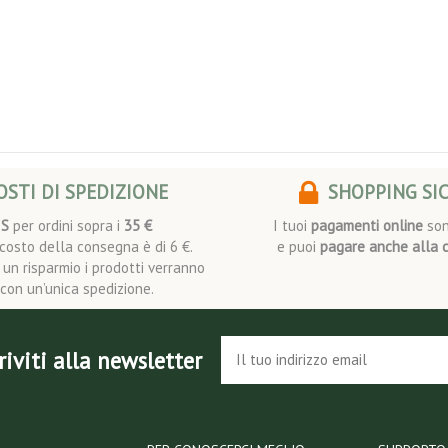
STI DI SPEDIZIONE
SHOPPING SI
IS
per ordini sopra i
35 €
I tuoi
pagamenti online
son
l costo della consegna è di 6 €.
e puoi
pagare anche alla 
i un risparmio i prodotti verranno
i con un’unica spedizione.
riviti alla newsletter