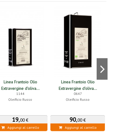
Linea Frantoio Olio
Linea Frantoio Olio
Linea F
Extravergine d'oliva...
Extravergine d'oliva...
Extraverg
1144
0647
Oleificio Russo
Oleificio Russo
Oleif
19
,
90
,
2
00 €
00 €
Aggiungi al carrello
Aggiungi al carrello
Aggiung