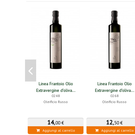
Linea Frantoio Olio
Linea Frantoio Olio
Extravergine d'oliva...
Extravergine d'oliva...
0248
0268
Oleificio Russo
Oleificio Russo
14
,
12
,
00 €
50 €
Aggiungi al carrello
Aggiungi al carrello