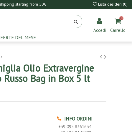
hipping starting from 50€
Lista desideri (
0
)
0
Accedi
Carrello
FERTE DEL MESE
lt
iglia Olio Extravergine
io Russo Bag in Box 5 lt
INFO ORDINI
+39 095 8361634