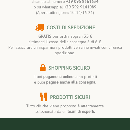
chiamaci al numero
+39 095 8361634
o su whatsapp al
+39 392 9141089
(Aperti tutti i giorni: 10-14/16-21)
COSTI DI SPEDIZIONE
GRATIS
per ordini sopra i
35 €
altrimenti il costo della consegna è di 6 €.
Per assicurarti un risparmio i prodotti verranno inviati con un’unica
spedizione.
SHOPPING SICURO
I tuoi
pagamenti online
sono protetti
e puoi
pagare anche alla consegna.
PRODOTTI SICURI
Tutto ciò che viene proposto è attentamente
selezionato da un
team di esperti.