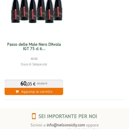
Passo delle Mule Nero D'Avola
IGT 75 cl 6...
4048
Duca di Salaparuta
60
,
03 €
69,00 €
Aggiungi al carrello
SEI IMPORTANTE PER NOI
Scrivici a
info@nelsonsicily.com
oppure