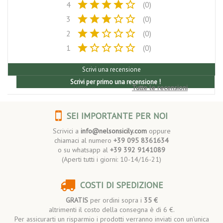
star
star
star
star
star_border
4
(0)
star
star
star
star_border
star_border
3
(0)
star
star
star_border
star_border
star_border
2
(0)
star
star_border
star_border
star_border
star_border
1
(0)
Scrivi una recensione
Scrivi per primo una recensione !
Tutte le recensioni
SEI IMPORTANTE PER NOI
Scrivici a
info@nelsonsicily.com
oppure
chiamaci al numero
+39 095 8361634
o su whatsapp al
+39 392 9141089
(Aperti tutti i giorni: 10-14/16-21)
COSTI DI SPEDIZIONE
GRATIS
per ordini sopra i
35 €
altrimenti il costo della consegna è di 6 €.
Per assicurarti un risparmio i prodotti verranno inviati con un’unica