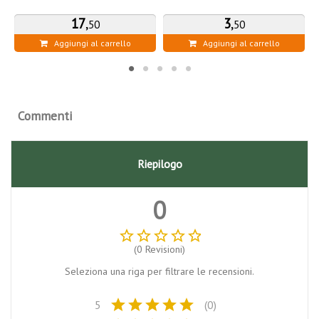
17
,
3
,
50
50
Aggiungi al carrello
Aggiungi al carrello
Commenti
Riepilogo
0
star_border
star_border
star_border
star_border
star_border
(0 Revisioni)
Seleziona una riga per filtrare le recensioni.
star
star
star
star
star
5
(0)