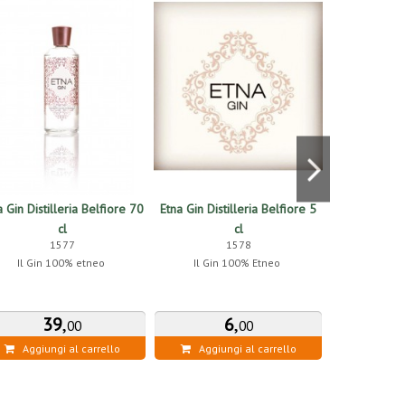
a Gin Distilleria Belfiore 70
Etna Gin Distilleria Belfiore 5
Etna Gin 7
cl
cl
Tonic Ac
1577
1578
Il Gin 100% etneo
Il Gin 100% Etneo
Il Kit perfetto 
39
,
6
,
3
00
00
Aggiungi al carrello
Aggiungi al carrello
Aggiung