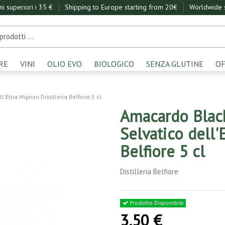
ini superiori i 35 €
Shipping to Europe starting from 20€
Worldwide s
RE
VINI
OLIO EVO
BIOLOGICO
SENZA GLUTINE
OF
'Etna Mignon Distilleria Belfiore 5 cl
Amacardo Black
Selvatico dell'
Belfiore 5 cl
Distilleria Belfiore
Prodotto Disponibile
3,50 €