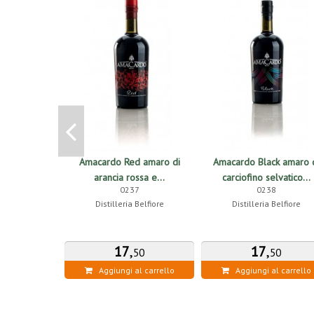
Amacardo Red amaro di
Amacardo Black amaro 
arancia rossa e...
carciofino selvatico...
0237
0238
Distilleria Belfiore
Distilleria Belfiore
17
,
17
,
50
50
Aggiungi al carrello
Aggiungi al carrello