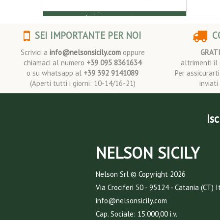
Scrivi una recensione
SEI IMPORTANTE PER NOI
CO
Scrivici a
info@nelsonsicily.com
oppure
GRAT
chiamaci al numero
+39 095 8361634
altrimenti i
o su whatsapp al
+39 392 9141089
Per assicurart
(Aperti tutti i giorni: 10-14/16-21)
inviat
Isc
NELSON SICILY
Nelson Srl © Copyright
2026
Via Crociferi 50 - 95124 - Catania (CT) I
info@nelsonsicily.com
Cap. Sociale: 15.000,00 i.v.