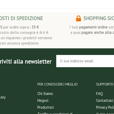
STI DI SPEDIZIONE
SHOPPING SI
IS
per ordini sopra i
35 €
I tuoi
pagamenti online
son
l costo della consegna è di 6 €.
e puoi
pagare anche alla 
i un risparmio i prodotti verranno
i con un’unica spedizione.
riviti alla newsletter
PER CONOSCERCI MEGLIO
SUPPORTO 
Chi Siamo
FAQ
taly
Negozi
Contattaci
Produttori
Privacy Pol