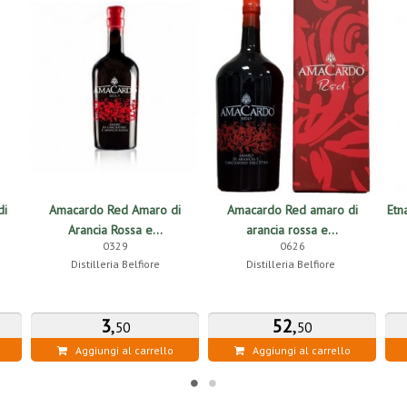
di
Amacardo Red Amaro di
Amacardo Red amaro di
Etn
Arancia Rossa e...
arancia rossa e...
0329
0626
Distilleria Belfiore
Distilleria Belfiore
3
,
52
,
50
50
Aggiungi al carrello
Aggiungi al carrello