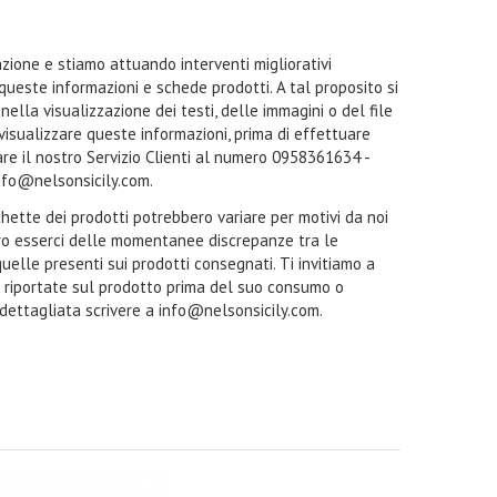
zione e stiamo attuando interventi migliorativi
 queste informazioni e schede prodotti. A tal proposito si
ella visualizzazione dei testi, delle immagini o del file
a visualizzare queste informazioni, prima di effettuare
tare il nostro Servizio Clienti al numero 0958361634 -
nfo@nelsonsicily.com.
ichette dei prodotti potrebbero variare per motivi da noi
ro esserci delle momentanee discrepanze tra le
quelle presenti sui prodotti consegnati. Ti invitiamo a
i riportate sul prodotto prima del suo consumo o
 dettagliata scrivere a info@nelsonsicily.com.