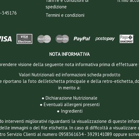
Tariffe e condizioni di
Il mio acc
spedizione
T-345176
Termini e condizioni
NOTA INFORMATIVA
 a prendere visione della seguente nota informativa prima di effettuare 
Valori Nutrizionali ed informazioni scheda prodotto
e riportano la foto dell’etichetta principale e della retro-etichetta, 
in merito a:
● Dichiarazione Nutrizionale
● Eventuali allergeni presenti
● Ingredienti
 interventi migliorativi riguardanti la visualizzazione di queste infor
delle immagini o del file etichetta. In caso di difficoltà a visualizzare 
ostro Servizio Clienti al numero 0958361634 - 3929141089 oppure scriv