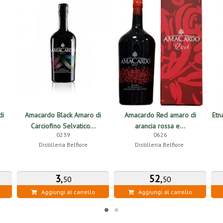
di
Amacardo Black Amaro di
Amacardo Red amaro di
Etn
Carciofino Selvatico...
arancia rossa e...
0239
0626
Distilleria Belfiore
Distilleria Belfiore
3
,
52
,
50
50
Aggiungi al carrello
Aggiungi al carrello