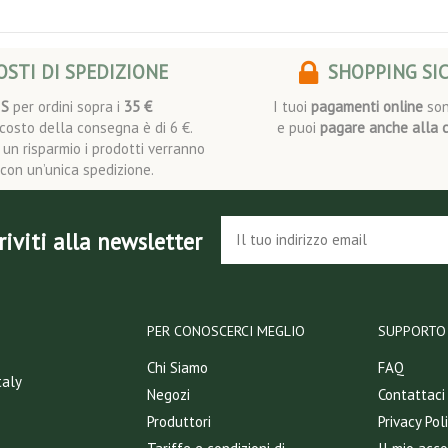
STI DI SPEDIZIONE
SHOPPING SI
IS
per ordini sopra i
35 €
I tuoi
pagamenti online
son
l costo della consegna è di 6 €.
e puoi
pagare anche alla 
i un risparmio i prodotti verranno
i con un’unica spedizione.
riviti alla newsletter
PER CONOSCERCI MEGLIO
SUPPORTO 
Chi Siamo
FAQ
taly
Negozi
Contattaci
Produttori
Privacy Pol