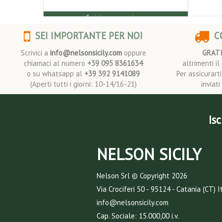
Scrivi una recensione
SEI IMPORTANTE PER NOI
CO
Scrivici a
info@nelsonsicily.com
oppure
GRAT
chiamaci al numero
+39 095 8361634
altrimenti i
o su whatsapp al
+39 392 9141089
Per assicurart
(Aperti tutti i giorni: 10-14/16-21)
inviat
Isc
NELSON SICILY
Nelson Srl © Copyright
2026
Via Crociferi 50 - 95124 - Catania (CT) I
info@nelsonsicily.com
Cap. Sociale: 15.000,00 i.v.