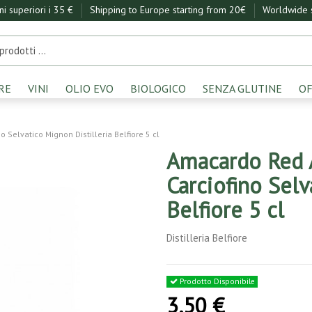
ini superiori i 35 €
Shipping to Europe starting from 20€
Worldwide s
RE
VINI
OLIO EVO
BIOLOGICO
SENZA GLUTINE
OF
Selvatico Mignon Distilleria Belfiore 5 cl
Amacardo Red A
Carciofino Selv
Belfiore 5 cl
Distilleria Belfiore
Prodotto Disponibile
3,50 €