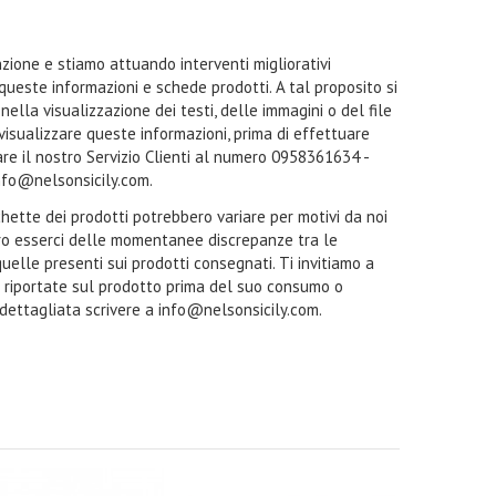
zione e stiamo attuando interventi migliorativi
 queste informazioni e schede prodotti. A tal proposito si
ella visualizzazione dei testi, delle immagini o del file
a visualizzare queste informazioni, prima di effettuare
tare il nostro Servizio Clienti al numero 0958361634 -
nfo@nelsonsicily.com.
ichette dei prodotti potrebbero variare per motivi da noi
ro esserci delle momentanee discrepanze tra le
quelle presenti sui prodotti consegnati. Ti invitiamo a
i riportate sul prodotto prima del suo consumo o
 dettagliata scrivere a info@nelsonsicily.com.