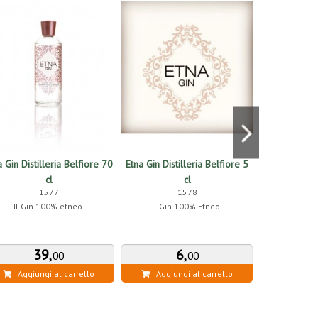
a Gin Distilleria Belfiore 70
Etna Gin Distilleria Belfiore 5
Etna Gin 7
cl
cl
Tonic Ac
1577
1578
Il Gin 100% etneo
Il Gin 100% Etneo
Il Kit perfetto 
39
,
6
,
3
00
00
Aggiungi al carrello
Aggiungi al carrello
Aggiung