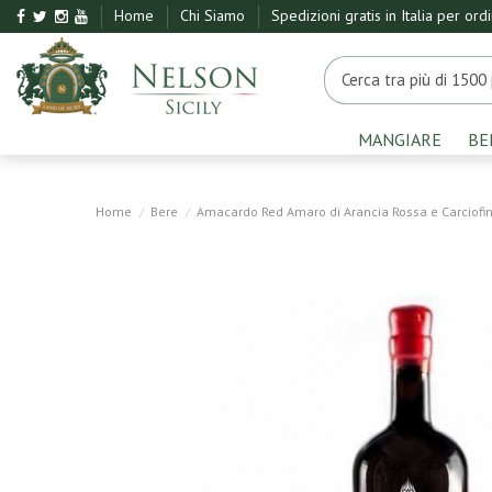
Home
Chi Siamo
Spedizioni gratis in Italia per ord
MANGIARE
BE
Home
Bere
Amacardo Red Amaro di Arancia Rossa e Carciofino 