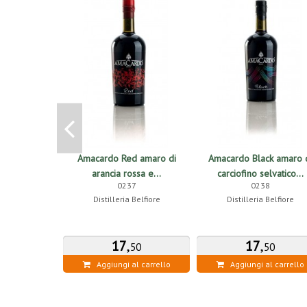
Amacardo Red amaro di
Amacardo Black amaro 
arancia rossa e...
carciofino selvatico...
0237
0238
Distilleria Belfiore
Distilleria Belfiore
17
,
17
,
50
50
Aggiungi al carrello
Aggiungi al carrello